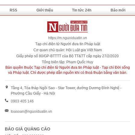
RSS
Giới thiệu
Tin tức 24h
Báo mới
https://m.nguoiduatin.vn
Tạp chí điện tử Người đưa tin Pháp luật
Cơ quan chủ quản: Hội Luật gia Việt Nam
Giấy phép số 80/GP-BTTTT của Bộ TT&TT cấp ngày 27/2/2020
Tổng biên tập: Phạm Quốc Huy
Bản quyền thuộc Tạp chí điện tử Người đưa tin Pháp luật - Tạp chí Đời sống
và Pháp luật. Chỉ được phép dẫn nguồn khi có thoả thuận bằng văn bản.
Tầng 4, Tòa tháp Ngôi Sao - Star Tower, đường Dương Đình Nghệ -
Phường Cầu Giấy - Hà Nội
0903 405 146
toasoan@nguoiduatin.vn
BÁO GIÁ QUẢNG CÁO