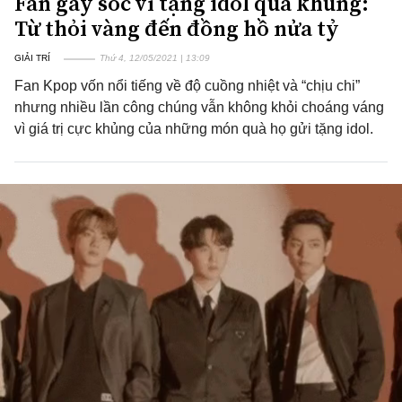
Fan gây sốc vì tặng idol quà khủng:
Từ thỏi vàng đến đồng hồ nửa tỷ
GIẢI TRÍ
Thứ 4, 12/05/2021 | 13:09
Fan Kpop vốn nổi tiếng về độ cuồng nhiệt và “chịu chi”
nhưng nhiều lần công chúng vẫn không khỏi choáng váng
vì giá trị cực khủng của những món quà họ gửi tặng idol.