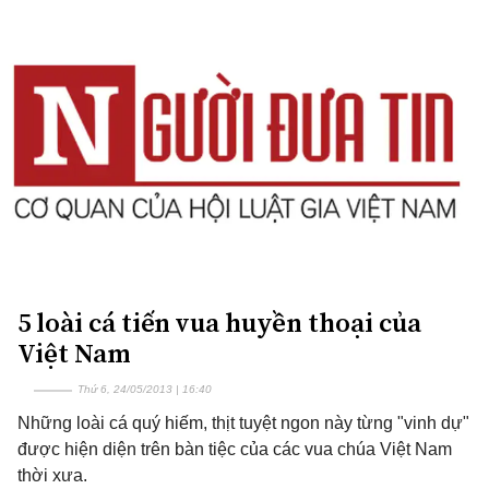
5 loài cá tiến vua huyền thoại của
Việt Nam
Thứ 6, 24/05/2013 | 16:40
Những loài cá quý hiếm, thịt tuyệt ngon này từng "vinh dự"
được hiện diện trên bàn tiệc của các vua chúa Việt Nam
thời xưa.