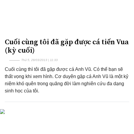
Cuối cùng tôi đã gặp được cá tiến Vua
(kỳ cuối)
Thứ 5, 28/03/2013 | 11:33
Cuối cùng thì tôi đã gặp được cá Anh Vũ. Có thể bạn sẽ
thất vọng khi xem hình. Cơ duyên gặp cá Anh Vũ là một kỷ
niệm khó quên trong quãng đời làm nghiên cứu đa dạng
sinh học của tôi.