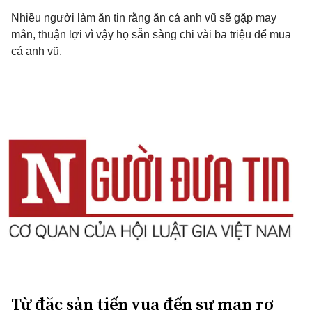
Nhiều người làm ăn tin rằng ăn cá anh vũ sẽ gặp may
mắn, thuận lợi vì vậy họ sẵn sàng chi vài ba triệu để mua
cá anh vũ.
Từ đặc sản tiến vua đến sự man rợ