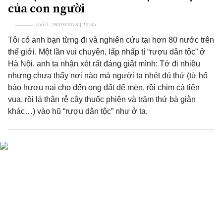
của con người
Thứ 5, 28/03/2013 | 12:35
Tôi có anh bạn từng đi và nghiên cứu tại hơn 80 nước trên
thế giới. Một lần vui chuyện, lấp nhấp tí “rượu dân tộc” ở
Hà Nội, anh ta nhận xét rất đáng giật mình: Tớ đi nhiều
nhưng chưa thấy nơi nào mà người ta nhét đủ thứ (từ hổ
báo hươu nai cho đến ong đất dế mèn, rồi chim cá tiến
vua, rồi lá thân rễ cây thuốc phiện và trăm thứ bà giằn
khác…) vào hũ “rượu dân tộc” như ở ta.