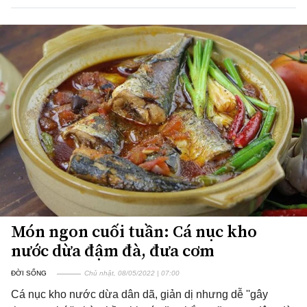
Món ngon cuối tuần: Cá nục kho
nước dừa đậm đà, đưa cơm
ĐỜI SỐNG
Chủ nhật, 08/05/2022 | 07:00
Cá nục kho nước dừa dân dã, giản dị nhưng dễ ''gây