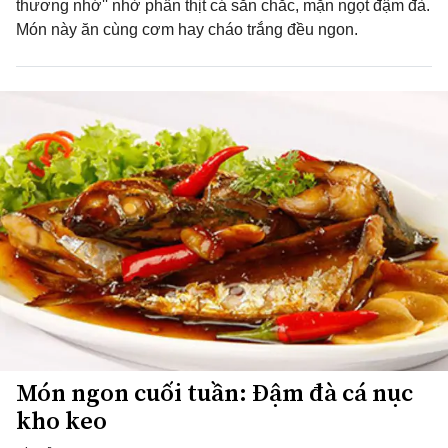
thương nhớ'' nhờ phần thịt cá săn chắc, mặn ngọt đậm đà.
Món này ăn cùng cơm hay cháo trắng đều ngon.
Món ngon cuối tuần: Đậm đà cá nục
kho keo