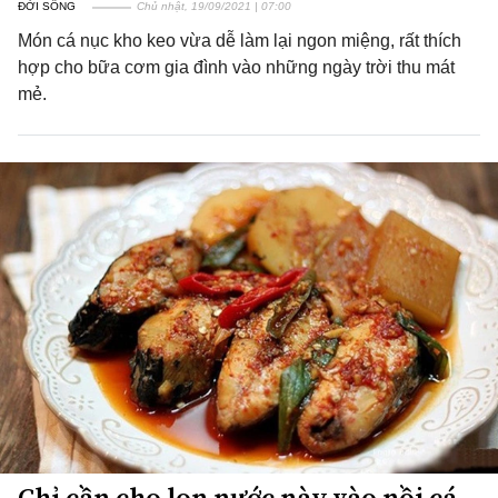
ĐỜI SỐNG
Chủ nhật, 19/09/2021 | 07:00
Món cá nục kho keo vừa dễ làm lại ngon miệng, rất thích
hợp cho bữa cơm gia đình vào những ngày trời thu mát
mẻ.
Chỉ cần cho lon nước này vào nồi cá,