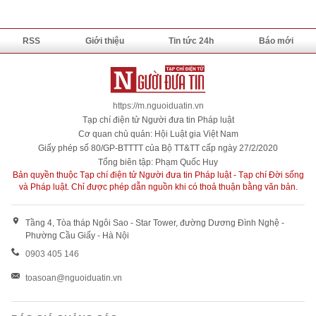
RSS
Giới thiệu
Tin tức 24h
Báo mới
https://m.nguoiduatin.vn
Tạp chí điện tử Người đưa tin Pháp luật
Cơ quan chủ quản: Hội Luật gia Việt Nam
Giấy phép số 80/GP-BTTTT của Bộ TT&TT cấp ngày 27/2/2020
Tổng biên tập: Phạm Quốc Huy
Bản quyền thuộc Tạp chí điện tử Người đưa tin Pháp luật - Tạp chí Đời sống
và Pháp luật. Chỉ được phép dẫn nguồn khi có thoả thuận bằng văn bản.
Tầng 4, Tòa tháp Ngôi Sao - Star Tower, đường Dương Đình Nghệ -
Phường Cầu Giấy - Hà Nội
0903 405 146
toasoan@nguoiduatin.vn