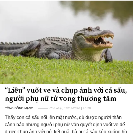
“Liều” vuốt ve và chụp ảnh với cá sấu,
người phụ nữ tử vong thương tâm
CỘNG ĐỒNG MẠNG
Chủ nhật, 10/05/2020 | 16:29
Thấy con cá sấu nổi lên mặt nước, dù được người thân
cảnh báo nhưng người phụ nữ vẫn quyết định vuốt ve để
được chụp ảnh với nó, kết quả, bà bị cá sâu kéo xuống hồ,