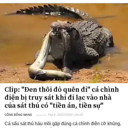
Clip: "Đen thôi đỏ quên đi" cá chình
điện bị truy sát khi đi lạc vào nhà
của sát thủ có "tiền án, tiền sự"
CỘNG ĐỒNG MẠNG
Thứ 4, 29/07/2020 | 06:00
Cá sấu sát thủ háu mồi gặp đúng cá chình điện cỡ khủng,