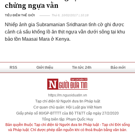
chửng ngựa vằn
TIÊU ĐIỂM THẾ GIỚI
Thứ 6, 10/02/2017 | 10:18
Nhiếp ảnh gia Subramanian Sridharan tình cờ ghi được
cảnh cá sấu khổng lồ ăn thịt ngựa vằn dưới sông tại khu
bảo tồn Maasai Mara ở Kenya.
RSS
Giới thiệu
Tin tức 24h
Báo mới
https://m.nguoiduatin.vn
Tạp chí điện tử Người đưa tin Pháp luật
Cơ quan chủ quản: Hội Luật gia Việt Nam
Giấy phép số 80/GP-BTTTT của Bộ TT&TT cấp ngày 27/2/2020
Tổng biên tập: Phạm Quốc Huy
Bản quyền thuộc Tạp chí điện tử Người đưa tin Pháp luật - Tạp chí Đời sống
và Pháp luật. Chỉ được phép dẫn nguồn khi có thoả thuận bằng văn bản.