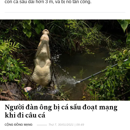
con cá sấu dài hơn 3 m, và bị nó tấn công.
Người đàn ông bị cá sấu đoạt mạng
khi đi câu cá
CỘNG ĐỒNG MẠNG
Thứ 7, 30/01/2021 | 09:49