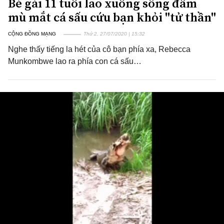
Bé gái 11 tuổi lao xuống sông đâm
mù mắt cá sấu cứu bạn khỏi "tử thần"
CỘNG ĐỒNG MẠNG
Thứ 2, 27/07/2020 | 15:32
Nghe thấy tiếng la hét của cô bạn phía xa, Rebecca
Munkombwe lao ra phía con cá sấu…