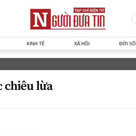
KINH TẾ
XÃ HỘI
ĐỜI S
T
KINH TẾ
XÃ HỘ
p luật
Bất động sản
Dân sin
 chiêu lừa
gia
Tài chính - Ngân hàng
Giáo dụ
a
Kinh tế vĩ mô
Văn hoá
g dân
Hồ sơ doanh nghiệp
Môi trư
h sự
Xu hướng thị trường
Giao thô
Tiêu dùng và dư luận
Công nghệ