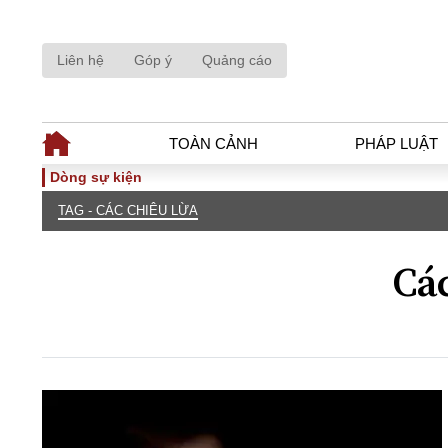
Liên hệ
Góp ý
Quảng cáo
TOÀN CẢNH
PHÁP LUẬT
Dòng sự kiện
TAG - CÁC CHIÊU LỪA
TOÀN CẢNH
PHÁP LUẬ
Tiêu điểm
Dòng chảy phá
Các
Chính sách
Góc nhìn luật 
Sự kiện
Hồ sơ điều tr
Đối thoại
Tiếng nói côn
Thế giới
An ninh - Hìn