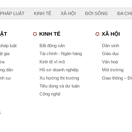
PHÁP LUẬT
KINH TẾ
XÃ HỘI
ĐỜI SỐNG
ĐA CH
UẬT
KINH TẾ
XÃ HỘI
háp luật
Bất động sản
Dân sinh
t gia
Tài chính - Ngân hàng
Giáo dục
tra
Kinh tế vĩ mô
Văn hoá
ông dân
Hồ sơ doanh nghiệp
Môi trường
ình sự
Xu hướng thị trường
Giao thông – Đô
Tiêu dùng và dư luận
Công nghệ
S