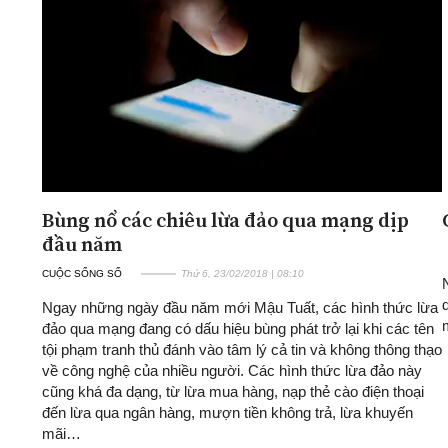
ĐA CHIỀU
INFOCUS
Quan điểm
Xi nhan Trái Phải
Bạn đọc viết
Bùng nổ các chiêu lừa đảo qua mạng dịp
đầu năm
CUỘC SỐNG SỐ
Thứ 6, 23/02/2018 | 08:10
Ngay những ngày đầu năm mới Mậu Tuất, các hình thức lừa
đảo qua mạng đang có dấu hiệu bùng phát trở lại khi các tên
tội phạm tranh thủ đánh vào tâm lý cả tin và không thông thạo
về công nghệ của nhiều người. Các hình thức lừa đảo này
cũng khá đa dạng, từ lừa mua hàng, nạp thẻ cào điện thoại
đến lừa qua ngân hàng, mượn tiền không trả, lừa khuyến
mãi…