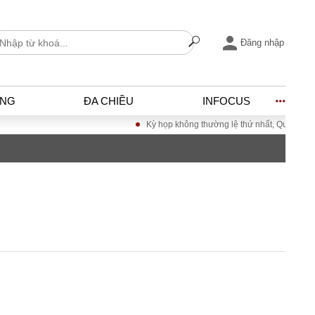
Đăng nhập
ỐNG
ĐA CHIỀU
INFOCUS
Kỳ họp không thường lệ thứ nhất, Quốc hội khó
I
ĐỜI SỐNG
h
Gia đình
c
Sức khỏe
Cần biết
ờng
Cộng đồng mạng
ng – Đô thị