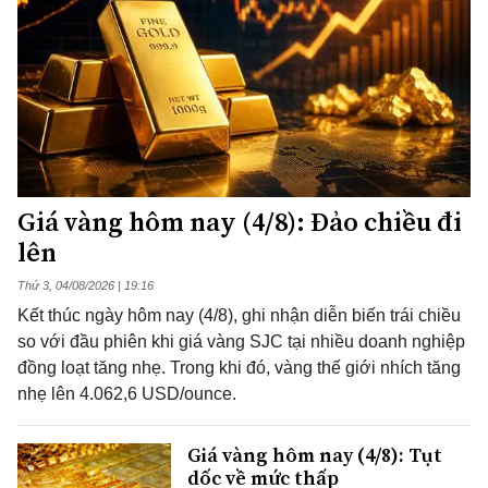
Giá vàng hôm nay (4/8): Đảo chiều đi
lên
Thứ 3, 04/08/2026 | 19:16
Kết thúc ngày hôm nay (4/8), ghi nhận diễn biến trái chiều
so với đầu phiên khi giá vàng SJC tại nhiều doanh nghiệp
đồng loạt tăng nhẹ. Trong khi đó, vàng thế giới nhích tăng
nhẹ lên 4.062,6 USD/ounce.
Giá vàng hôm nay (4/8): Tụt
dốc về mức thấp