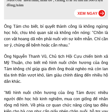
Nuôi con "hiền lành, mắn đẻ", chàng trai 9X thu lãi 500 triệu
đồng/năm
Ông Tám cho biết, bí quyết thành công là không ngừng
học hỏi, chịu khó quan sát và không nôn nóng: "Chồn là
con vật hoang dã nên phải nuôi với sự kiên nhẫn. Chỉ cần
sơ ý, chúng dễ bệnh hoặc cắn nhau."
Ông Nguyễn Thanh Vũ, Chủ tịch Hội Cựu chiến binh xã
Mỹ Thuận, cho biết mô hình nuôi chồn hương của ông
Tám không chỉ giúp gia đình ông thoát nghèo mà còn lan
tỏa tinh thần vượt khó, làm giàu chính đáng đến nhiều hộ
dân khác.
"Mô hình nuôi chồn hương của ông Tám được nhiều
người đến học hỏi kinh nghiệm, mua con giống để nhân
rộng mô hình. Về phía cơ quan chức năng cũng tạo điều
kiện cho bà con như cấp giấy phép chăn nuôi, hỗ trợ vay