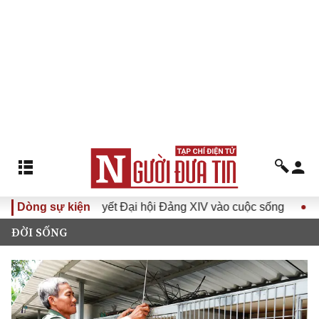
 Nghị quyết Đại hội Đảng XIV vào cuộc sống
Dòng sự kiện
Hướng tới Đạ
ĐỜI SỐNG