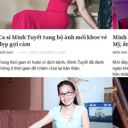
Ca sĩ Minh Tuyết tung bộ ảnh mới khoe vẻ
Minh 
đẹp gợi cảm
Mỹ, ẩ
NGÔI SAO
Thứ 6, 18/09/2020 | 14:15
NGÔI SAO
Trong thời gian trì hoãn vì dịch bệnh, Minh Tuyết đã dành
Mới đây,
không ít thời gian để chăm chút lại bản thân.
ngào kh
hôn nhâ