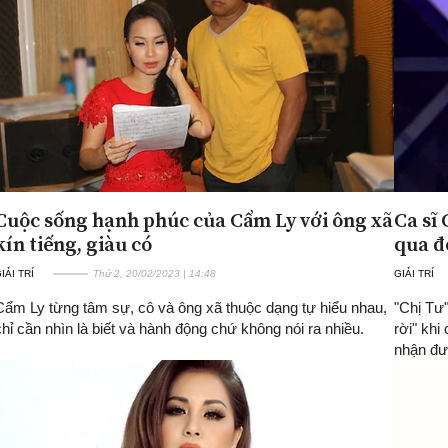
Cuộc sống hạnh phúc của Cẩm Ly với ông xã
Ca sĩ
kín tiếng, giàu có
qua đ
IẢI TRÍ
Thứ 2, 20/02/2023 | 14:48
GIẢI TRÍ
Cẩm Ly từng tâm sự, cô và ông xã thuộc dạng tự hiểu nhau,
"Chị Tư
chỉ cần nhìn là biết và hành động chứ không nói ra nhiều.
rời" khi
nhận đư