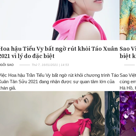
Hoa hậu Tiểu Vy bất ngờ rút khỏi Táo Xuân
Sao V
2021 vì lý do đặc biệt
biệt 
NGÔI SAO
Thứ 7, 16/01/2021 | 14:53
Việc Hoa hậu Trần Tiểu Vy bất ngờ rút khỏi chương trình Táo
Sao Việt
Xuân Tân Sửu 2021 đang nhận được sự quan tâm lớn của
cùng em 
khán giả.
Hà Hồ,