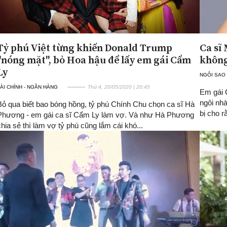
Tỷ phú Việt từng khiến Donald Trump
Ca sĩ
"nóng mặt", bỏ Hoa hậu để lấy em gái Cẩm
không 
Ly
NGÔI SAO
ÀI CHÍNH - NGÂN HÀNG
Thứ 4, 20/05/2020 | 20:45
Em gái C
ngôi nhà
Bỏ qua biết bao bóng hồng, tỷ phú Chính Chu chọn ca sĩ Hà
bị cho r
Phương - em gái ca sĩ Cẩm Ly làm vợ. Và như Hà Phương
chia sẻ thì làm vợ tỷ phú cũng lắm cái khó...