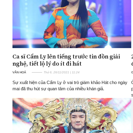
Ca sĩ Cẩm Ly lên tiếng trước tin đồn giải
nghệ, tiết lộ lý do ít đi hát
VĂN HOÁ
Thứ 6, 26/11/2021 | 11:24
G
Sự xuất hiện của Cẩm Ly ở vai trò giám khảo Hát cho ngày
mai đã thu hút sự quan tâm của nhiều khán giả.