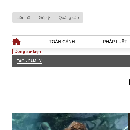
Liên hệ
Góp ý
Quảng cáo
TOÀN CẢNH
PHÁP LUẬT
Dòng sự kiện
TAG - CẨM LY
TOÀN CẢNH
PHÁP LUẬ
Tiêu điểm
Dòng chảy phá
Chính sách
Góc nhìn luật 
Sự kiện
Hồ sơ điều tr
Đối thoại
Tiếng nói côn
Thế giới
An ninh - Hìn