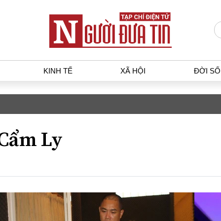
KINH TẾ
XÃ HỘI
ĐỜI S
T
KINH TẾ
XÃ HỘ
p luật
Bất động sản
Dân sin
Cẩm Ly
gia
Tài chính - Ngân hàng
Giáo dụ
a
Kinh tế vĩ mô
Văn hoá
g dân
Hồ sơ doanh nghiệp
Môi trư
h sự
Xu hướng thị trường
Giao thô
Tiêu dùng và dư luận
Công nghệ