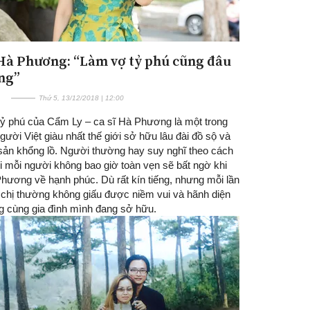
 Hà Phương: “Làm vợ tỷ phú cũng đâu
ng”
Thứ 5, 13/12/2018 | 12:00
tỷ phú của Cẩm Ly – ca sĩ Hà Phương là một trong
ười Việt giàu nhất thế giới sở hữu lâu đài đồ sộ và
 sản khổng lồ. Người thường hay suy nghĩ theo cách
i mỗi người không bao giờ toàn vẹn sẽ bất ngờ khi
Phương về hạnh phúc. Dù rất kín tiếng, nhưng mỗi lần
, chị thường không giấu được niềm vui và hãnh diện
g cùng gia đình mình đang sở hữu.