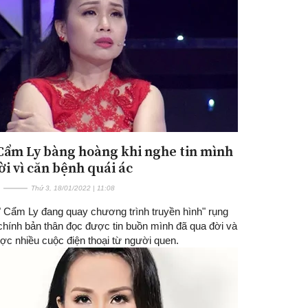
 Cẩm Ly bàng hoàng khi nghe tin mình
Đăng ký tin tức mới
ời vì căn bệnh quái ác
Thứ 3, 18/01/2022 | 11:08
" Cẩm Ly đang quay chương trình truyền hình" rụng
 chính bản thân đọc được tin buồn mình đã qua đời và
ợc nhiều cuộc điện thoại từ người quen.