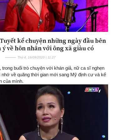
Tuyết kể chuyện những ngày đầu bên
n ý về hôn nhân với ông xã giàu có
Thứ 4, 16/09/2020 | 11:27
 trong buổi trò chuyện với khán giả, nữ ca sĩ nghẹn
i nhớ về quãng thời gian mới sang Mỹ định cư và kể
n của mình.