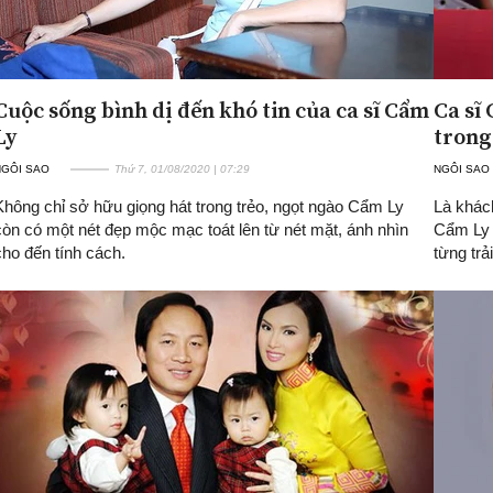
Cuộc sống bình dị đến khó tin của ca sĩ Cẩm
Ca sĩ
Ly
trong
NGÔI SAO
Thứ 7, 01/08/2020 | 07:29
NGÔI SAO
Không chỉ sở hữu giọng hát trong trẻo, ngọt ngào Cẩm Ly
Là khác
còn có một nét đẹp mộc mạc toát lên từ nét mặt, ánh nhìn
Cẩm Ly 
cho đến tính cách.
từng trả