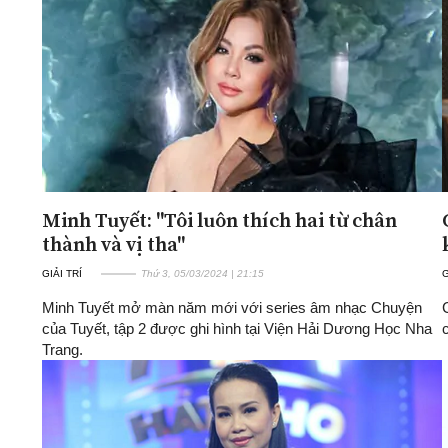
ĐA CHIỀU
INFOCUS
Quan điểm
Xi nhan Trái Phải
Bạn đọc viết
Minh Tuyết: "Tôi luôn thích hai từ chân
thành và vị tha"
GIẢI TRÍ
Thứ 3, 05/03/2024 | 21:15
G
Minh Tuyết mở màn năm mới với series âm nhạc Chuyện
của Tuyết, tập 2 được ghi hình tại Viện Hải Dương Học Nha
Trang.