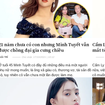
21 năm chưa có con nhưng Minh Tuyết vẫn
Cẩm L
được chồng đại gia cưng chiều
mắt t
IẢI TRÍ
Chủ nhật, 17/10/2021 | 10:12
Ở tuổi 45 Minh Tuyết có đầy đủ những điều mà một người
Cẩm Ly 
phụ nữ mong muốn, là ông xã giàu có, thương vợ, tài sản đồ
nữa, việ
sộ, tuy nhiên cô vẫn chưa một lần được làm mẹ.
cô muốn 