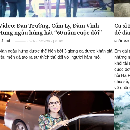
Video: Đan Trường, Cẩm Ly, Đàm Vĩnh
Ca sĩ
Hưng ngẫu hứng hát “60 năm cuộc đời”
dễ dà
IẢI TRÍ
Thứ 6, 07/06/2019 | 20:00
NGÔI SAO
Màn ngẫu hứng được thể hiện bởi 3 giọng ca được khán giả
Em gái 
yêu mến đã tạo ra sự thích thú đối với người hâm mộ.
những ng
khối tài
cuộc đờ
hỏi Hà 
chia sẻ
về chồn