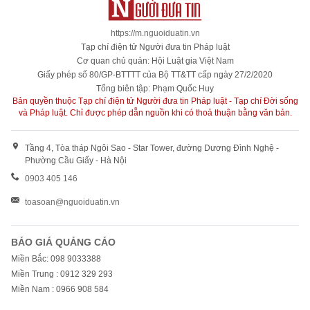
https://m.nguoiduatin.vn
Tạp chí điện tử Người đưa tin Pháp luật
Cơ quan chủ quản: Hội Luật gia Việt Nam
Giấy phép số 80/GP-BTTTT của Bộ TT&TT cấp ngày 27/2/2020
Tổng biên tập: Phạm Quốc Huy
Bản quyền thuộc Tạp chí điện tử Người đưa tin Pháp luật - Tạp chí Đời sống
và Pháp luật. Chỉ được phép dẫn nguồn khi có thoả thuận bằng văn bản.
Tầng 4, Tòa tháp Ngôi Sao - Star Tower, đường Dương Đình Nghệ -
Phường Cầu Giấy - Hà Nội
0903 405 146
toasoan@nguoiduatin.vn
BÁO GIÁ QUẢNG CÁO
Miền Bắc: 098 9033388
Miền Trung : 0912 329 293
Miền Nam : 0966 908 584