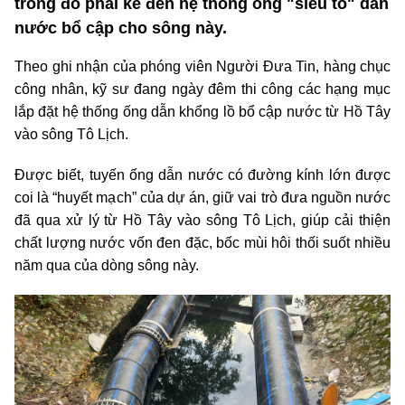
trong đó phải kể đến hệ thông ống "siêu to" dẫn
nước bổ cập cho sông này.
Theo ghi nhận của phóng viên Người Đưa Tin, hàng chục
công nhân, kỹ sư đang ngày đêm thi công các hạng mục
lắp đặt hệ thống ống dẫn khổng lồ bổ cập nước từ Hồ Tây
vào sông Tô Lịch.
Được biết, tuyến ống dẫn nước có đường kính lớn được
coi là “huyết mạch” của dự án, giữ vai trò đưa nguồn nước
đã qua xử lý từ Hồ Tây vào sông Tô Lịch, giúp cải thiện
chất lượng nước vốn đen đặc, bốc mùi hôi thối suốt nhiều
năm qua của dòng sông này.