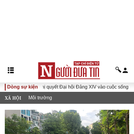
ưa Nghị quyết Đại hội Đảng XIV vào cuộc sống
Dòng sự kiện
Hướng tới 
XÃ HỘI
Môi trường