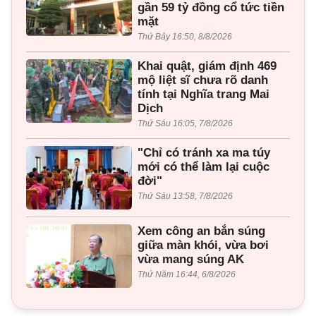
gần 59 tỷ đồng cổ tức tiền
mặt
Thứ Bảy 16:50, 8/8/2026
Khai quật, giám định 469
mộ liệt sĩ chưa rõ danh
tính tại Nghĩa trang Mai
Dịch
Thứ Sáu 16:05, 7/8/2026
"Chỉ có tránh xa ma túy
mới có thể làm lại cuộc
đời"
Thứ Sáu 13:58, 7/8/2026
Xem công an bắn súng
giữa màn khói, vừa bơi
vừa mang súng AK
Thứ Năm 16:44, 6/8/2026