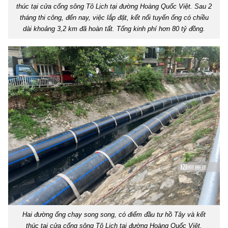
thúc tại cửa cống sông Tô Lịch tại đường Hoàng Quốc Việt. Sau 2
tháng thi công, đến nay, việc lắp đặt, kết nối tuyến ống có chiều
dài khoảng 3,2 km đã hoàn tất. Tổng kinh phí hơn 80 tỷ đồng.
Hai đường ống chạy song song, có điểm đầu tư hồ Tây và kết
thúc tại cửa cống sông Tô Lịch tại đường Hoàng Quốc Việt.