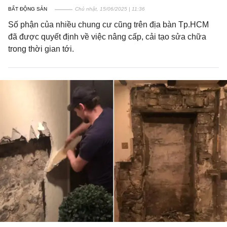
BẤT ĐỘNG SẢN
Chủ nhật, 15/06/2025 | 11:36
Số phận của nhiều chung cư cũng trên địa bàn Tp.HCM
đã được quyết định về việc nâng cấp, cải tạo sửa chữa
trong thời gian tới.