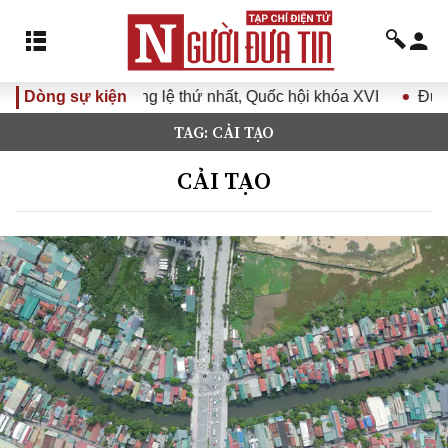
thứ nhất, Quốc hội khóa XVI
Dòng sự kiện
Đưa Nghị quyết Đại hội Đản
TAG: CẢI TẠO
CẢI TẠO