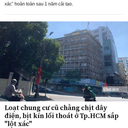
xác" hoàn toàn sau 1 năm cải tạo.
Loạt chung cư cũ chằng chịt dây
điện, bịt kín lối thoát ở Tp.HCM sắp
"lột xác"