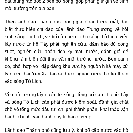
đặt thùng rác dọc 2 bên bờ sông, góp phần giữ gìn vệ sinh
môi trường trên địa bàn.
Theo lãnh đạo Thành phố, trong giai đoạn trước mắt, đặc
biệt thực hiện chỉ đạo của lãnh đạo Trung ương về hồi
sinh sông Tô Lịch, về bổ cập nước cho sông Tô Lịch, việc
lấy nước từ hồ Tây phải nghiên cứu, đảm bảo đủ công
suất, nghiên cứu phân tích kỹ mẫu nước, đánh giá để
không làm biến đổi thủy văn môi trường nước. Bên cạnh
đó, phối hợp với đập dâng khu vực hạ nguồn Nhà máy xử
lý nước thải Yên Xá, tạo ra được nguồn nước bổ trợ thêm
vào sông Tô Lịch.
Về chủ trương lấy nước từ sông Hồng bổ cập cho hồ Tây
và sông Tô Lịch cần phải được kiểm soát, đánh giá chặt
chẽ về tổng mức đầu tư, chi phí thành phần, khai thác vận
hành, chi phí vận hành duy tu bảo dưỡng…
Lãnh đạo Thành phố cũng lưu ý, khi bổ cập nước vào hồ