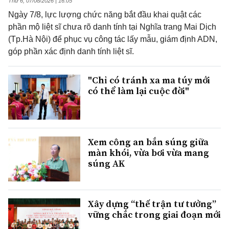
Thứ 6, 07/08/2026 | 16:05
Ngày 7/8, lực lượng chức năng bắt đầu khai quật các
phần mộ liệt sĩ chưa rõ danh tính tại Nghĩa trang Mai Dịch
(Tp.Hà Nội) để phục vụ công tác lấy mẫu, giám định ADN,
góp phần xác định danh tính liệt sĩ.
"Chỉ có tránh xa ma túy mới
có thể làm lại cuộc đời"
Xem công an bắn súng giữa
màn khói, vừa bơi vừa mang
súng AK
Xây dựng “thế trận tư tưởng”
vững chắc trong giai đoạn mới