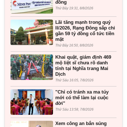
đồng
Thứ Bảy 19:31, 8/8/2026
Lãi tăng mạnh trong quý
II/2026, Rạng Đông sắp chi
gần 59 tỷ đồng cổ tức tiền
mặt
Thứ Bảy 16:50, 8/8/2026
Khai quật, giám định 469
mộ liệt sĩ chưa rõ danh
tính tại Nghĩa trang Mai
Dịch
Thứ Sáu 16:05, 7/8/2026
"Chỉ có tránh xa ma túy
mới có thể làm lại cuộc
đời"
Thứ Sáu 13:58, 7/8/2026
Xem công an bắn súng