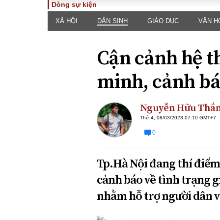
Dòng sự kiện
XÃ HỘI
DÂN SINH
GIÁO DỤC
VĂN H
TOÀN CẢNH
PHÁP 
Tiêu điểm
Dòng ch
Cận cảnh hệ t
luật
Chính sách
Góc nhìn 
Sự kiện
minh, cảnh bá
Hồ sơ đi
Đối thoại
Tiếng nó
Thế giới
Nguyễn Hữu Thắ
An ninh 
Thứ 4, 08/03/2023 07:10 GMT+7
0
Tp.Hà Nội đang thí điểm
cảnh báo về tình trạng g
nhằm hỗ trợ người dân v
ĐA CHIỀU
INFOC
Quan điểm