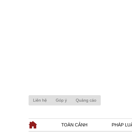
Liên hệ
Góp ý
Quảng cáo
TOÀN CẢNH
PHÁP LU