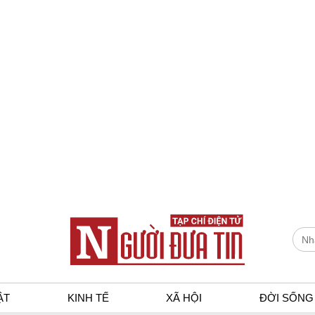
ẬT
KINH TẾ
XÃ HỘI
ĐỜI SỐNG