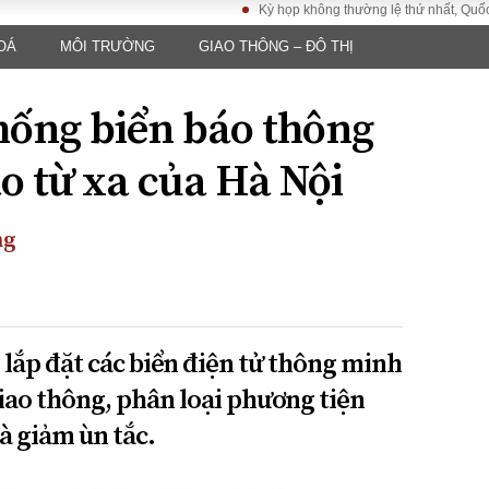
Kỳ họp không thường lệ thứ nhất, Quốc hội khóa XV
OÁ
MÔI TRƯỜNG
GIAO THÔNG – ĐÔ THỊ
LUẬT
KINH TẾ
XÃ HỘI
ảy pháp
Bất động sản
Dân sinh
hống biển báo thông
Tài chính - Ngân
Giáo dục
luật gia
hàng
Văn hoá
o từ xa của Hà Nội
ều tra
Kinh tế vĩ mô
Môi trườn
i công dân
Hồ sơ doanh
Giao thông
nghiệp
ng
- Hình sự
Xu hướng thị
trường
Tiêu dùng và dư
luận
 lắp đặt các biển điện tử thông minh
Công nghệ
iao thông, phân loại phương tiện
à giảm ùn tắc.
US