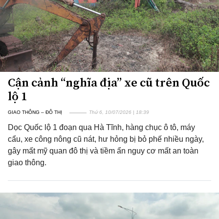
Cận cảnh “nghĩa địa” xe cũ trên Quốc
lộ 1
GIAO THÔNG – ĐÔ THỊ
Thứ 6, 10/07/2026 | 18:39
Dọc Quốc lộ 1 đoạn qua Hà Tĩnh, hàng chục ô tô, máy
cẩu, xe công nông cũ nát, hư hỏng bị bỏ phế nhiều ngày,
gây mất mỹ quan đô thị và tiềm ẩn nguy cơ mất an toàn
giao thông.