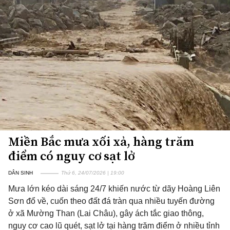
Miền Bắc mưa xối xả, hàng trăm
điểm có nguy cơ sạt lở
DÂN SINH
Thứ 6, 24/07/2026 | 19:00
Mưa lớn kéo dài sáng 24/7 khiến nước từ dãy Hoàng Liên
Sơn đổ về, cuốn theo đất đá tràn qua nhiều tuyến đường
ở xã Mường Than (Lai Châu), gây ách tắc giao thông,
nguy cơ cao lũ quét, sạt lở tại hàng trăm điểm ở nhiều tỉnh