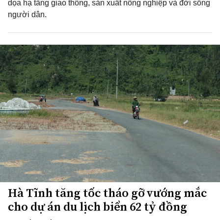
dọa hạ tầng giao thông, sản xuất nông nghiệp và đời sống
người dân.
Hà Tĩnh tăng tốc tháo gỡ vướng mắc
cho dự án du lịch biển 62 tỷ đồng