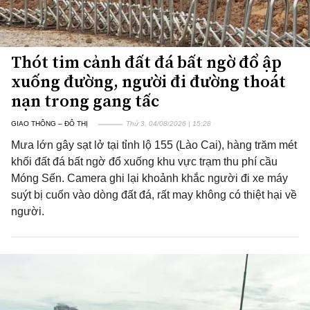
Thót tim cảnh đất đá bất ngờ đổ ập
xuống đường, người đi đường thoát
nạn trong gang tấc
GIAO THÔNG – ĐÔ THỊ
Thứ 3, 04/08/2026 | 15:28
Mưa lớn gây sạt lở tại tỉnh lộ 155 (Lào Cai), hàng trăm mét
khối đất đá bất ngờ đổ xuống khu vực trạm thu phí cầu
Móng Sến. Camera ghi lại khoảnh khắc người đi xe máy
suýt bị cuốn vào dòng đất đá, rất may không có thiệt hại về
người.