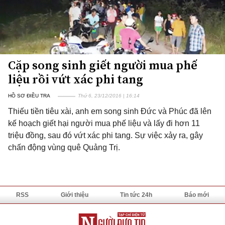
Cặp song sinh giết người mua phế
liệu rồi vứt xác phi tang
HỒ SƠ ĐIỀU TRA
Thứ 6, 23/12/2016 | 16:14
Thiếu tiền tiêu xài, anh em song sinh Đức và Phúc đã lên
kế hoạch giết hại người mua phế liệu và lấy đi hơn 11
triệu đồng, sau đó vứt xác phi tang. Sự việc xảy ra, gây
chấn động vùng quê Quảng Trị.
RSS
Giới thiệu
Tin tức 24h
Báo mới