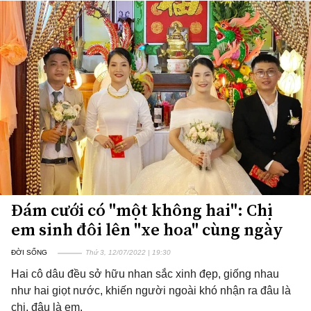
Đám cưới có "một không hai": Chị
em sinh đôi lên "xe hoa" cùng ngày
ĐỜI SỐNG
Thứ 3, 12/07/2022 | 19:30
Hai cô dâu đều sở hữu nhan sắc xinh đẹp, giống nhau
như hai giọt nước, khiến người ngoài khó nhận ra đâu là
chị, đâu là em.