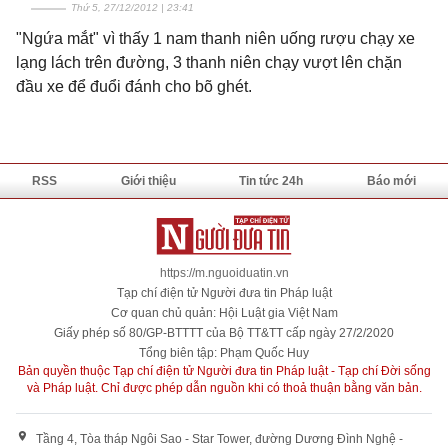
Thứ 5, 27/12/2012 | 23:41
"Ngứa mắt" vì thấy 1 nam thanh niên uống rượu chạy xe
lạng lách trên đường, 3 thanh niên chạy vượt lên chặn
đầu xe để đuổi đánh cho bõ ghét.
RSS
Giới thiệu
Tin tức 24h
Báo mới
https://m.nguoiduatin.vn
Tạp chí điện tử Người đưa tin Pháp luật
Cơ quan chủ quản: Hội Luật gia Việt Nam
Giấy phép số 80/GP-BTTTT của Bộ TT&TT cấp ngày 27/2/2020
Tổng biên tập: Phạm Quốc Huy
Bản quyền thuộc Tạp chí điện tử Người đưa tin Pháp luật - Tạp chí Đời sống
và Pháp luật. Chỉ được phép dẫn nguồn khi có thoả thuận bằng văn bản.
Tầng 4, Tòa tháp Ngôi Sao - Star Tower, đường Dương Đình Nghệ -