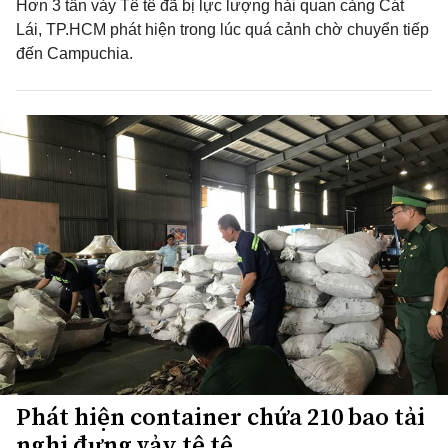
Hơn 3 tấn vảy Tê tê đã bị lực lượng hải quan cảng Cát
Lái, TP.HCM phát hiện trong lúc quá cảnh chờ chuyển tiếp
đến Campuchia.
Phát hiện container chứa 210 bao tải
nghi đựng vảy tê tê