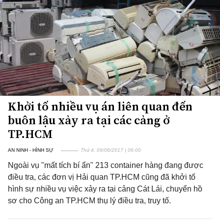
Khởi tố nhiều vụ án liên quan đến
buôn lậu xảy ra tại các cảng ở
TP.HCM
AN NINH - HÌNH SỰ
Thứ 4, 09/08/2017 | 06:00
Ngoài vụ "mất tích bí ẩn" 213 container hàng đang được
điều tra, các đơn vị Hải quan TP.HCM cũng đã khởi tố
hình sự nhiều vụ việc xảy ra tại cảng Cát Lái, chuyển hồ
sơ cho Công an TP.HCM thụ lý điều tra, truy tố.