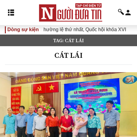
 thường lệ thứ nhất, Quốc hội khóa XVI
Dòng sự kiện
Đưa Nghị quyết Đ
TAG: CÁT LÁI
CÁT LÁI