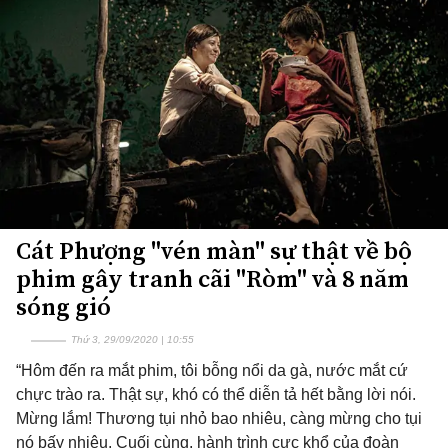
Cát Phượng "vén màn" sự thật về bộ
phim gây tranh cãi "Ròm" và 8 năm
sóng gió
Thứ 3, 29/09/2020 | 10:55
“Hôm đến ra mắt phim, tôi bỗng nổi da gà, nước mắt cứ
chực trào ra. Thật sự, khó có thể diễn tả hết bằng lời nói.
Mừng lắm! Thương tụi nhỏ bao nhiêu, càng mừng cho tụi
nó bấy nhiêu. Cuối cùng, hành trình cực khổ của đoàn