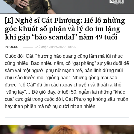
[E] Nghệ sĩ Cát Phượng: Hé lộ những
góc khuất số phận và lý do im lặng
khi gặp “bão scandal” năm 49 tuổi
INFOCUS
Chủ nhật, 28/06/2020 | 06:00
Cuộc đời Cát Phượng hào quang cũng lắm mà tủi nhục
cũng nhiều. Bao nhiêu năm, cô “gạt phăng” sự yếu đuối để
sắm vai một người phụ nữ mạnh mẽ, bản lĩnh đứng mũi
chịu sào trước mọi “giông bão”. Nhưng gồng mãi sao
được, “cô Cát” đã tìm cách xoay chuyển và thoát ra khỏi
“vũng lầy”… Để giờ đây, ở tuổi 50, ngẫm lại những “khúc
cua” cực gắt trong cuộc đời, Cát Phượng không sầu muộn
hay than phiền mà nở nụ cười rất an nhiên!