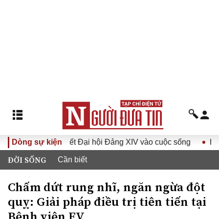
ưa Nghị quyết Đại hội Đảng XIV vào cuộc sống
Dòng sự kiện
Hướng tới 
ĐỜI SỐNG
Cần biết
Chấm dứt rung nhĩ, ngăn ngừa đột
quỵ: Giải pháp điều trị tiên tiến tại
Bệnh viện FV