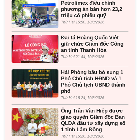
Petrolimex điều chỉnh
phương án bán hơn 23,2
triệu cổ phiếu quỹ
Thứ Hai 15:50, 10/8/2026
Đại tá Hoàng Quốc Việt
giữ chức Giám đốc Công
an tỉnh Thanh Hóa
Thứ Hai 21:44, 10/8/2026
Hải Phòng bầu bổ sung 1
Phó Chủ tịch HĐND và 1
Phó Chủ tịch UBND thành
phố
Thứ Hai 18:24, 10/8/2026
Ông Trần Văn Hiệp được
giao quyền Giám đốc Ban
QLDA đầu tư xây dựng số
1 tỉnh Lâm Đồng
Thứ Hai 15:26, 10/8/2026