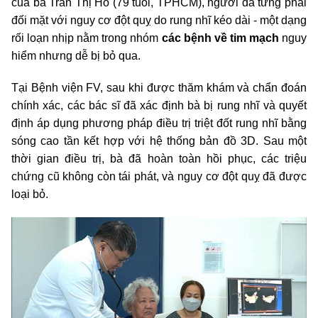
của bà Trần Thị Hồ (79 tuổi, TPHCM), người đã từng phải
đối mặt với nguy cơ đột quỵ do rung nhĩ kéo dài - một dạng
rối loạn nhịp nằm trong nhóm
các bệnh về tim mạch
nguy
hiểm nhưng dễ bị bỏ qua.
Tại Bệnh viện FV, sau khi được thăm khám và chẩn đoán
chính xác, các bác sĩ đã xác định bà bị rung nhĩ và quyết
định áp dụng phương pháp điều trị triệt đốt rung nhĩ bằng
sóng cao tần kết hợp với hệ thống bản đồ 3D. Sau một
thời gian điều trị, bà đã hoàn toàn hồi phục, các triệu
chứng cũ không còn tái phát, và nguy cơ đột quỵ đã được
loại bỏ.