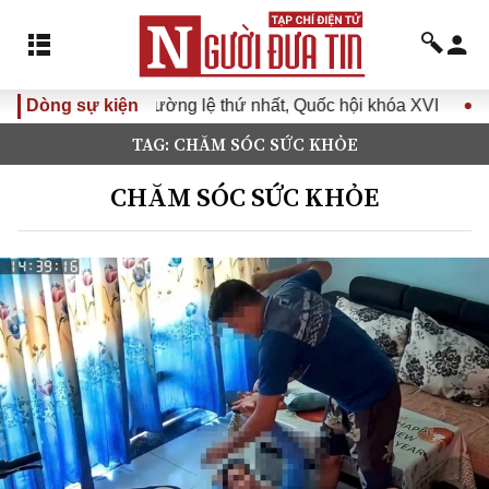
ệ thứ nhất, Quốc hội khóa XVI
Dòng sự kiện
Đưa Nghị quyết Đại hội Đả
TAG: CHĂM SÓC SỨC KHỎE
CHĂM SÓC SỨC KHỎE