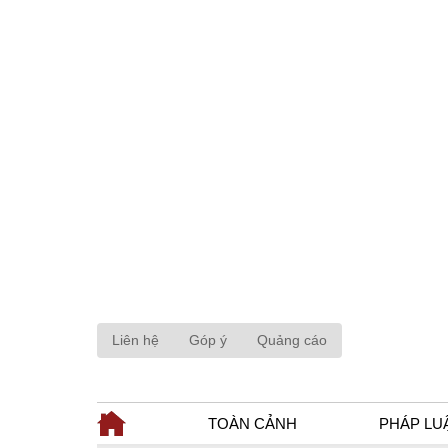
Liên hệ
Góp ý
Quảng cáo
TOÀN CẢNH
PHÁP LU