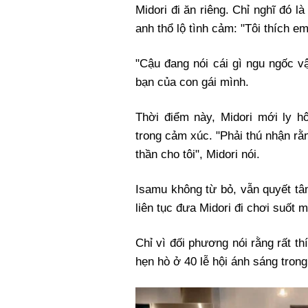
Midori đi ăn riêng. Chỉ nghĩ đó 
anh thổ lộ tình cảm: "Tôi thích em
"Cậu đang nói cái gì ngu ngốc vậy
bạn của con gái mình.
Thời điểm này, Midori mới ly h
trong cảm xúc. "Phải thú nhận rằn
thần cho tôi", Midori nói.
Isamu không từ bỏ, vẫn quyết tâ
liên tục đưa Midori đi chơi suốt 
Chỉ vì đối phương nói rằng rất th
hẹn hò ở 40 lễ hội ánh sáng trong