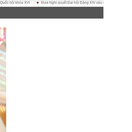
óa XVI
Đưa Nghị quyết Đại hội Đảng XIV vào cuộc sống
Hướng tới Đạ
ĐỜI SỐNG
Gia đình
Sức khỏe
Cần biết
g
Cộng đồng mạng
 – Đô thị