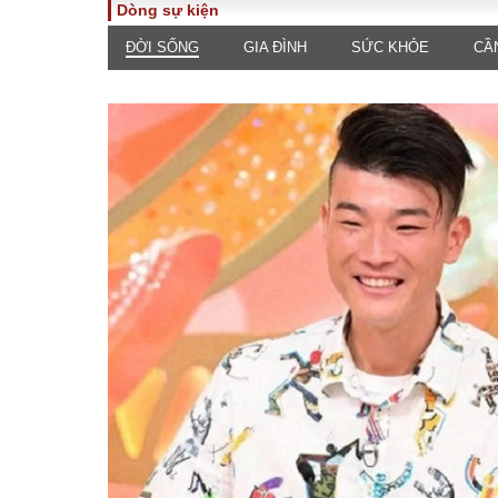
Dòng sự kiện
ĐỜI SỐNG
GIA ĐÌNH
SỨC KHỎE
CẦ
TOÀN CẢNH
PHÁP 
Tiêu điểm
Dòng ch
luật
Chính sách
Góc nhìn 
Sự kiện
Hồ sơ đi
Đối thoại
Tiếng nó
Thế giới
An ninh 
ĐA CHIỀU
INFOC
Quan điểm