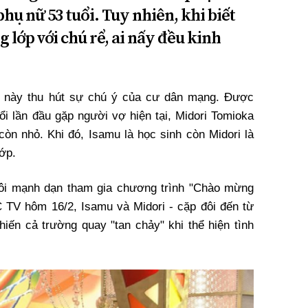
phụ nữ 53 tuổi. Tuy nhiên, khi biết
 lớp với chú rể, ai nấy đều kinh
ổi này thu hút sự chú ý của cư dân mạng. Được
ổi lần đầu gặp người vợ hiện tại, Midori Tomioka
 còn nhỏ. Khi đó, Isamu là học sinh còn Midori là
ớp.
đôi mạnh dạn tham gia chương trình "Chào mừng
 TV hôm 16/2, Isamu và Midori - cặp đôi đến từ
khiến cả trường quay "tan chảy" khi thể hiện tình