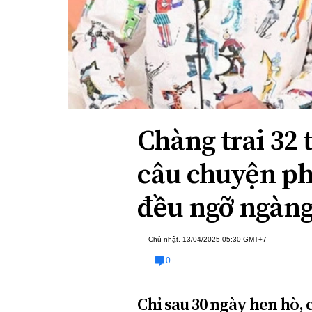
Xi nhan Trái Phải
Bạn đọc viết
Chàng trai 32 t
câu chuyện ph
đều ngỡ ngàn
Chủ nhật, 13/04/2025 05:30 GMT+7
0
Chỉ sau 30 ngày hẹn hò, 