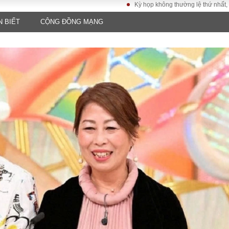
Kỳ họp không thường lệ thứ nhất, Quốc hội kh
N BIẾT
CỘNG ĐỒNG MẠNG
LUẬT
KINH TẾ
XÃ HỘI
ảy pháp
Bất động sản
Dân sinh
Tài chính - Ngân
Giáo dục
luật gia
hàng
Văn hoá
ều tra
Kinh tế vĩ mô
Môi trườn
i công dân
Hồ sơ doanh
Giao thông
nghiệp
- Hình sự
Xu hướng thị
trường
Tiêu dùng và dư
luận
Công nghệ
US