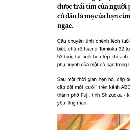
được trái tim của người 
cô dâu là mẹ của bạn cùng
ngạc.
Câu chuyện tình chênh lệch tu
biết, chú rể Isamu Tomioka 32 tu
53 tuổi, tại buổi họp lớp khi anh
phụ huynh của một cô bạn trong l
Sau một thời gian hẹn hò, cặp 
cặp đôi mới cưới" trên kênh ABC
thành phố Fuji, tỉnh Shizuoka - 
yêu lãng mạn.