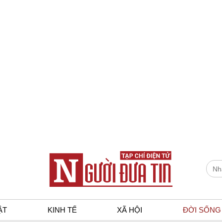
ẬT
KINH TẾ
XÃ HỘI
ĐỜI SỐNG