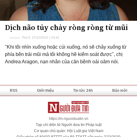
Dịch não tủy chảy ròng ròng từ mũi
Thứ 5, 27/12/2012 | 23:41
"Khi tôi nhìn xuống hoặc cúi xuống, nó sẽ chảy xuống từ
phía bên trái mũi mà tôi không hề kiểm soát được", chị
Andrea Aragon, nạn nhân của căn bệnh oái oăm nói.
RSS
Giới thiệu
Tin tức 24h
Báo mới
https://m.nguoiduatin.vn
Tạp chí điện tử Người đưa tin Pháp luật
Cơ quan chủ quản: Hội Luật gia Việt Nam