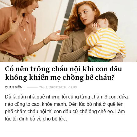
Có nên trông cháu nội khi con dâu
không khiến mẹ chồng bế cháu?
QUAN ĐIỂM
Thứ 2, 29/07/2019 | 09:00
Dù là dân nhà quê nhưng tôi cũng từng chăm 3 con, đứa
nào cũng to cao, khỏe mạnh. Đến lúc bỏ nhà ở quê lên
phố chăm cháu nội thì con dâu cứ chê ỏng chê eo. Lắm
lúc tôi định bỏ về cho bõ tức.