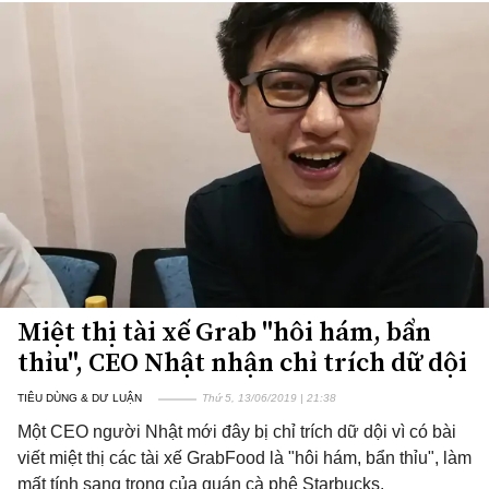
Miệt thị tài xế Grab "hôi hám, bẩn
thỉu", CEO Nhật nhận chỉ trích dữ dội
TIÊU DÙNG & DƯ LUẬN
Thứ 5, 13/06/2019 | 21:38
Một CEO người Nhật mới đây bị chỉ trích dữ dội vì có bài
viết miệt thị các tài xế GrabFood là "hôi hám, bẩn thỉu", làm
mất tính sang trọng của quán cà phê Starbucks.