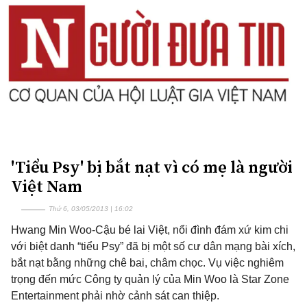
'Tiểu Psy' bị bắt nạt vì có mẹ là người
Việt Nam
Thứ 6, 03/05/2013 | 16:02
Hwang Min Woo-Cậu bé lai Việt, nổi đình đám xứ kim chi
với biệt danh “tiểu Psy” đã bị một số cư dân mạng bài xích,
bắt nạt bằng những chê bai, châm chọc. Vụ việc nghiêm
trọng đến mức Công ty quản lý của Min Woo là Star Zone
Entertainment phải nhờ cảnh sát can thiệp.