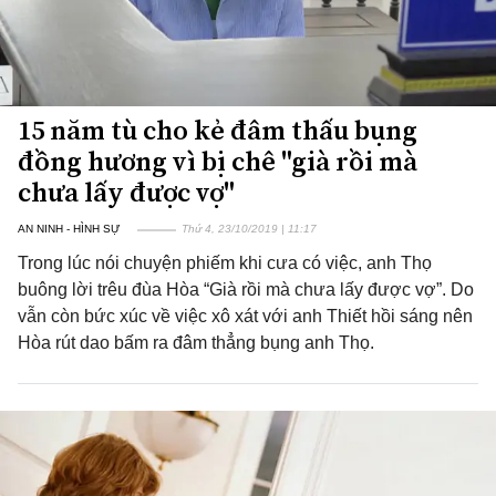
15 năm tù cho kẻ đâm thấu bụng
đồng hương vì bị chê "già rồi mà
chưa lấy được vợ"
AN NINH - HÌNH SỰ
Thứ 4, 23/10/2019 | 11:17
Trong lúc nói chuyện phiếm khi cưa có việc, anh Thọ
buông lời trêu đùa Hòa “Già rồi mà chưa lấy được vợ”. Do
vẫn còn bức xúc về việc xô xát với anh Thiết hồi sáng nên
Hòa rút dao bấm ra đâm thẳng bụng anh Thọ.