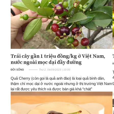
ĐA CHIỀU
INFOCUS
Quan điểm
Xi nhan Trái Phải
Bạn đọc viết
Trái cây gần 1 triệu đồng/kg ở Việt Nam,
nước ngoài mọc dại đầy đường
K
ĐỜI SỐNG
Thứ 2, 04/09/2023 | 10:00
Quả Cherry (còn gọi là quả anh đào) là loại quả bình dân,
thậm chí mọc dại ở nước ngoài nhưng ở thị trường Việt Nam
lại rất được yêu thích và được bán giá khá “chát”