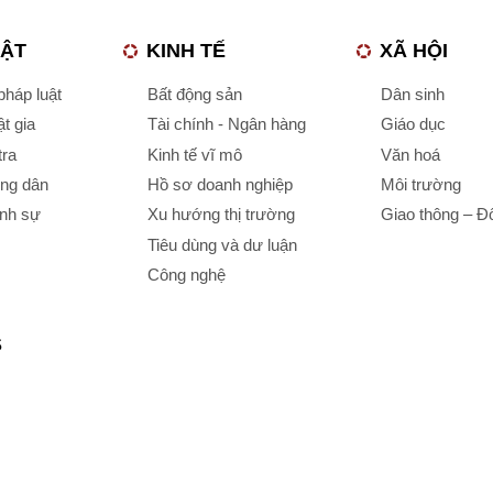
UẬT
KINH TẾ
XÃ HỘI
háp luật
Bất động sản
Dân sinh
t gia
Tài chính - Ngân hàng
Giáo dục
tra
Kinh tế vĩ mô
Văn hoá
ông dân
Hồ sơ doanh nghiệp
Môi trường
ình sự
Xu hướng thị trường
Giao thông – Đô
Tiêu dùng và dư luận
Công nghệ
S