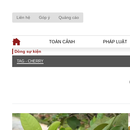
Liên hệ
Góp ý
Quảng cáo
TOÀN CẢNH
PHÁP LUẬT
Dòng sự kiện
TAG - CHERRY
TOÀN CẢNH
PHÁP LUẬ
Tiêu điểm
Dòng chảy phá
Chính sách
Góc nhìn luật 
Sự kiện
Hồ sơ điều tr
Đối thoại
Tiếng nói côn
Thế giới
An ninh - Hìn