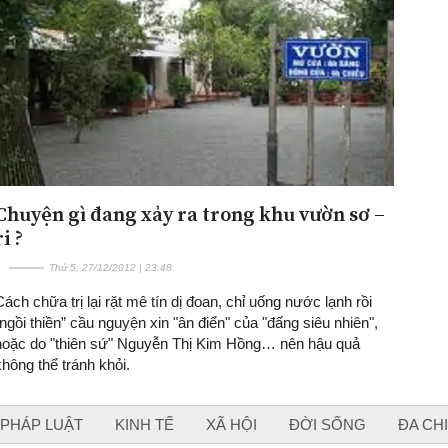
Chuyện gì đang xảy ra trong khu vườn sơ –
ri ?
Thứ 5, 27/12/2012 | 23:48
Cách chữa trị lại rặt mê tín dị đoan, chỉ uống nước lạnh rồi
“ngồi thiền” cầu nguyện xin "ân điển" của "đấng siêu nhiên",
hoặc do "thiên sứ" Nguyễn Thị Kim Hồng… nên hậu quả
không thể tránh khỏi.
PHÁP LUẬT
KINH TẾ
XÃ HỘI
ĐỜI SỐNG
ĐA CH