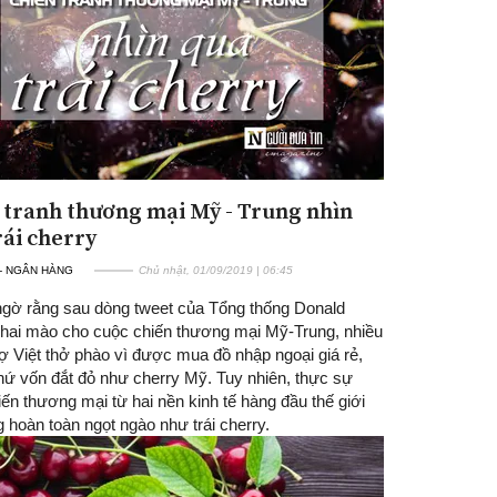
 tranh thương mại Mỹ - Trung nhìn
rái cherry
 - NGÂN HÀNG
Chủ nhật, 01/09/2019 | 06:45
ngờ rằng sau dòng tweet của Tổng thống Donald
hai mào cho cuộc chiến thương mại Mỹ-Trung, nhiều
rợ Việt thở phào vì được mua đồ nhập ngoại giá rẻ,
hứ vốn đắt đỏ như cherry Mỹ. Tuy nhiên, thực sự
ến thương mại từ hai nền kinh tế hàng đầu thế giới
g hoàn toàn ngọt ngào như trái cherry.