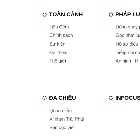
TOÀN CẢNH
PHÁP L
Tiêu điểm
Dòng chảy p
Chính sách
Góc nhìn luậ
Sự kiện
Hồ sơ điều 
Đối thoại
Tiếng nói c
Thế giới
An ninh - H
ĐA CHIỀU
INFOCU
Quan điểm
Xi nhan Trái Phải
Bạn đọc viết