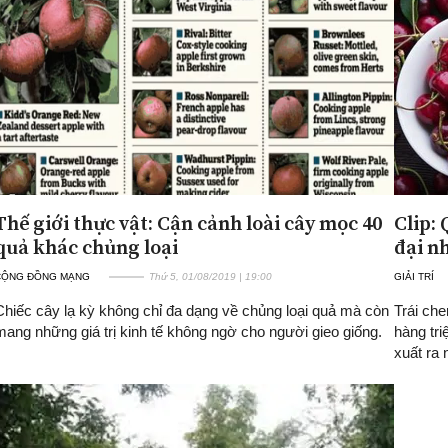
Thế giới thực vật: Cận cảnh loài cây mọc 40
Clip: 
quả khác chủng loại
đại n
CỘNG ĐỒNG MẠNG
Thứ 5, 01/08/2019 | 19:00
GIẢI TRÍ
Chiếc cây lạ kỳ không chỉ đa dạng về chủng loại quả mà còn
Trái ch
mang những giá trị kinh tế không ngờ cho người gieo giống.
hàng tri
xuất ra 