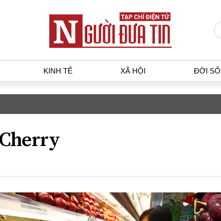
KINH TẾ
XÃ HỘI
ĐỜI S
T
KINH TẾ
XÃ HỘ
p luật
Bất động sản
Dân sin
Cherry
gia
Tài chính - Ngân hàng
Giáo dụ
a
Kinh tế vĩ mô
Văn hoá
g dân
Hồ sơ doanh nghiệp
Môi trư
h sự
Xu hướng thị trường
Giao thô
Tiêu dùng và dư luận
Công nghệ