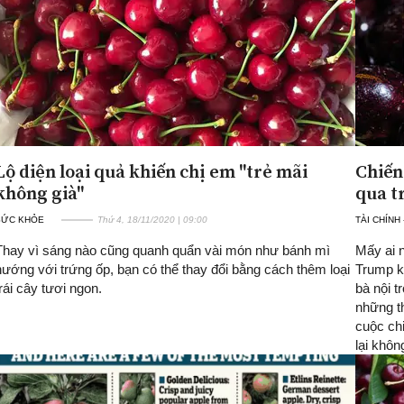
Lộ diện loại quả khiến chị em "trẻ mãi
Chiến
không già"
qua t
SỨC KHỎE
Thứ 4, 18/11/2020 | 09:00
TÀI CHÍNH
Thay vì sáng nào cũng quanh quẩn vài món như bánh mì
Mấy ai 
nướng với trứng ốp, bạn có thể thay đổi bằng cách thêm loại
Trump k
trái cây tươi ngon.
bà nội t
những t
cuộc chi
lại khôn