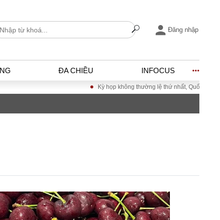
Đăng nhập
ỐNG
ĐA CHIỀU
INFOCUS
Kỳ họp không thường lệ thứ nhất, Quốc hội khóa XVI
I
ĐỜI SỐNG
h
Gia đình
c
Sức khỏe
Cần biết
ờng
Cộng đồng mạng
ng – Đô thị