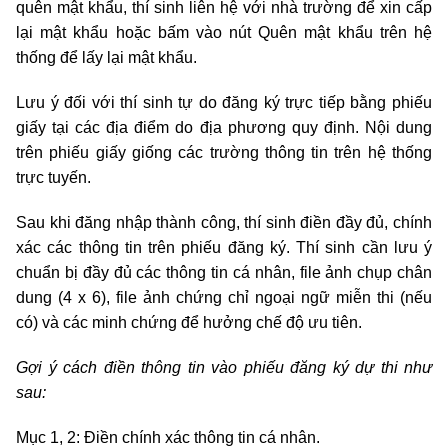
quên mật khẩu, thí sinh liên hệ với nhà trường để xin cấp
lại mật khẩu hoặc bấm vào nút Quên mật khẩu trên hệ
thống để lấy lại mật khẩu.
Lưu ý đối với thí sinh tự do đăng ký trực tiếp bằng phiếu
giấy tại các địa điểm do địa phương quy định. Nội dung
trên phiếu giấy giống các trường thông tin trên hệ thống
trực tuyến.
Sau khi đăng nhập thành công, thí sinh điền đầy đủ, chính
xác các thông tin trên phiếu đăng ký. Thí sinh cần lưu ý
chuẩn bị đầy đủ các thông tin cá nhân, file ảnh chụp chân
dung (4 x 6), file ảnh chứng chỉ ngoại ngữ miễn thi (nếu
có) và các minh chứng để hưởng chế độ ưu tiên.
Gợi ý cách điền thông tin vào phiếu đăng ký dự thi như
sau:
Mục 1, 2: Điền chính xác thông tin cá nhân.