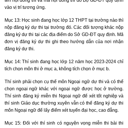
tên hội đồng thi và mã hội đồng thi do Bộ GD-ĐT quy định
vào vị trí tương ứng.
Mục 13: Học sinh đang học lớp 12 THPT tại trường nào thì
nộp đăng ký dự thi tại trường đó. Các đối tượng khác nộp
đăng ký dự thi tại các địa điểm do Sở GD-ĐT quy định. Mã
đơn vị đăng ký dự thi ghi theo hướng dẫn của nơi nhận
đăng ký dự thi.
Mục 14: Thí sinh đang học lớp 12 năm học 2023-2024 chỉ
tích chọn môn thi ở mục a, không tích chọn ở mục b.
Thí sinh phải chọn cụ thể môn Ngoại ngữ dự thi và có thể
chọn ngoại ngữ khác với ngoại ngữ được học ở trường.
Thí sinh đăng ký miễn thi Ngoại ngữ để xét tốt nghiệp và
thí sinh Giáo dục thường xuyên vẫn có thể đăng ký dự thi
môn Ngoại ngữ để lấy điểm xét tuyển đại học, cao đẳng.
Mục 15: Đối với thí sinh có nguyện vọng miễn thi bài thi