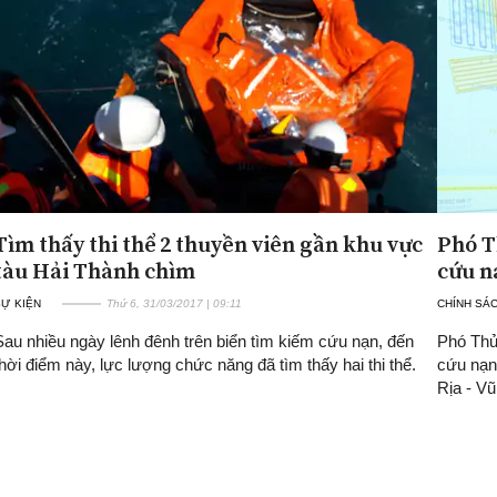
Tìm thấy thi thể 2 thuyền viên gần khu vực
Phó T
tàu Hải Thành chìm
cứu n
SỰ KIỆN
Thứ 6, 31/03/2017 | 09:11
CHÍNH SÁ
Sau nhiều ngày lênh đênh trên biển tìm kiếm cứu nạn, đến
Phó Thủ
thời điểm này, lực lượng chức năng đã tìm thấy hai thi thể.
cứu nạn 
Rịa - V