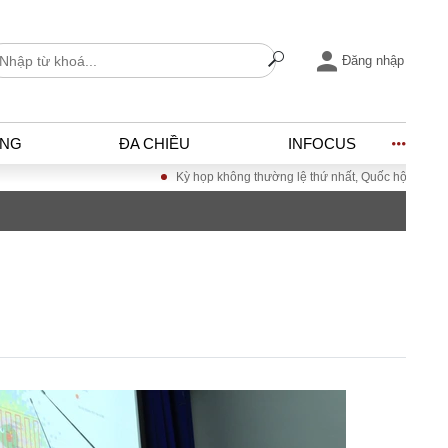
Đăng nhập
ỐNG
ĐA CHIỀU
INFOCUS
Kỳ họp không thường lệ thứ nhất, Quốc hội khóa XVI
I
ĐỜI SỐNG
h
Gia đình
c
Sức khỏe
Cần biết
ờng
Cộng đồng mạng
ng – Đô thị