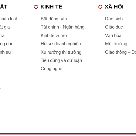
UẬT
KINH TẾ
XÃ HỘI
háp luật
Bất động sản
Dân sinh
t gia
Tài chính - Ngân hàng
Giáo dục
tra
Kinh tế vĩ mô
Văn hoá
ông dân
Hồ sơ doanh nghiệp
Môi trường
ình sự
Xu hướng thị trường
Giao thông – Đô
Tiêu dùng và dư luận
Công nghệ
S