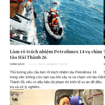
ĐA CHIỀU
INFOCUS
Quan điểm
Xi nhan Trái Phải
Bạn đọc viết
Làm rõ trách nhiệm Petrolimex 14 vụ chìm
tàu Hải Thành 26
CHÍNH SÁCH
Thứ 3, 04/04/2017 | 13:35
Thủ tướng yêu cầu làm rõ trách nhiệm tàu Petrolimex 14
trong việc không cứu nạn sau khi xảy ra va chạm với tàu Hải
Thành 26; nếu có dấu hiệu tội phạm thì khởi tố vụ án để điều
tra và xử lý nghiêm.