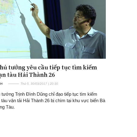
hủ tướng yêu cầu tiếp tục tìm kiếm
Đăng ký tin tức mới
ạn tàu Hải Thành 26
CH
Thứ 5, 30/03/2017 | 20:30
 tướng Trịnh Đình Dũng chỉ đạo tiếp tục tìm kiếm
tàu vận tải Hải Thành 26 bị chìm tại khu vực biển Bà
ũng Tàu.