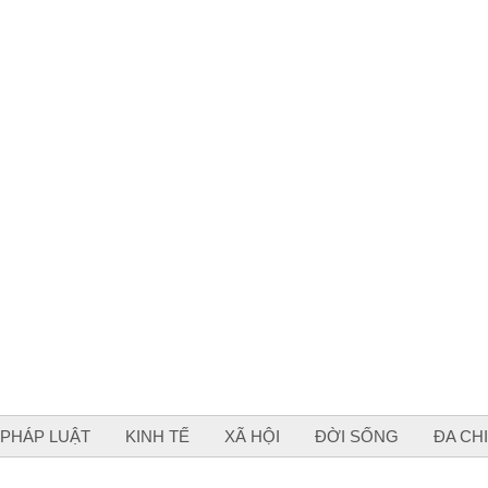
PHÁP LUẬT
KINH TẾ
XÃ HỘI
ĐỜI SỐNG
ĐA CH