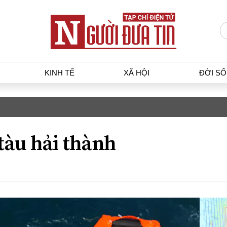
KINH TẾ
XÃ HỘI
ĐỜI S
T
KINH TẾ
XÃ HỘ
p luật
Bất động sản
Dân sin
tàu hải thành
gia
Tài chính - Ngân hàng
Giáo dụ
a
Kinh tế vĩ mô
Văn hoá
g dân
Hồ sơ doanh nghiệp
Môi trư
h sự
Xu hướng thị trường
Giao thô
Tiêu dùng và dư luận
Công nghệ