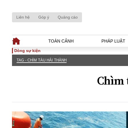
Liên hệ
Góp ý
Quảng cáo
TOÀN CẢNH
PHÁP LUẬT
Dòng sự kiện
TAG - CHÌM TÀU HẢI THÀNH
TOÀN CẢNH
PHÁP LUẬ
Tiêu điểm
Dòng chảy phá
Chìm 
Chính sách
Góc nhìn luật 
Sự kiện
Hồ sơ điều tr
Đối thoại
Tiếng nói côn
Thế giới
An ninh - Hìn