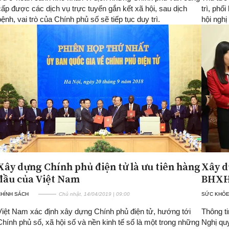
cấp được các dịch vụ trực tuyến gắn kết xã hội, sau dịch
trì, phố
bệnh, vai trò của Chính phủ số sẽ tiếp tục duy trì.
hội nghị
Xây dựng Chính phủ điện tử là ưu tiên hàng
Xây d
đầu của Việt Nam
BHXH:
CHÍNH SÁCH
Chủ nhật, 14/04/2019 | 09:00
SỨC KHỎ
Việt Nam xác định xây dựng Chính phủ điện tử, hướng tới
Thông t
Chính phủ số, xã hội số và nền kinh tế số là một trong những
Nghị quy