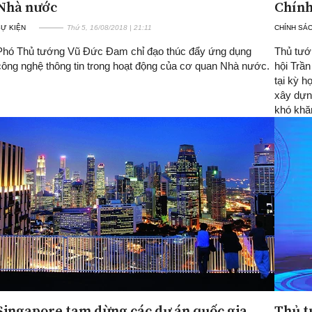
Nhà nước
Chính
SỰ KIỆN
Thứ 5, 16/08/2018 | 21:11
CHÍNH SÁ
Phó Thủ tướng Vũ Đức Đam chỉ đạo thúc đẩy ứng dụng
Thủ tướ
công nghệ thông tin trong hoạt động của cơ quan Nhà nước.
hội Trầ
tại kỳ h
xây dựn
khó khă
Singapore tạm dừng các dự án quốc gia
Thủ t