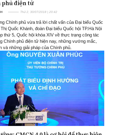
 phủ điện tử
CH
Thứ 2, 30/07/2018 | 20:42
ng Chính phủ vừa trả lời chất vấn của Đại biểu Quốc
n Thị Quốc Khánh, đoàn Đại biểu Quốc hội TP.Hà Nội
ọp thứ 5, Quốc hội khóa XIV về thực trạng công tác
g Chính phủ điện tử hiện nay, những vướng mắc,
n và những giải pháp của Chính phủ.
ướng: CMCN 4.0 là cơ hội để thực hiện