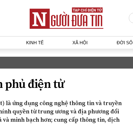
KINH TẾ
XÃ HỘI
ĐỜI S
T
KINH TẾ
XÃ HỘ
p luật
Bất động sản
Dân sin
 phủ điện tử
gia
Tài chính - Ngân hàng
Giáo dụ
a
Kinh tế vĩ mô
Văn hoá
g dân
Hồ sơ doanh nghiệp
Môi trư
) là ứng dụng công nghệ thông tin và truyền
h sự
Xu hướng thị trường
Giao thô
hính quyền từ trung ương và địa phương đổi
Tiêu dùng và dư luận
uả và minh bạch hơn; cung cấp thông tin, dịch
Công nghệ