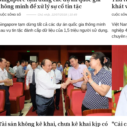
thông minh để xử lý sự cố tin tặc
khát 
CUỘC SỐNG SỐ
Chủ nhật, 22/07/2018 | 10:49
CUỘC SỐN
Singapore tạm dừng tất cả các dự án quốc gia thông minh
Việt Na
sau vụ tin tặc đánh cắp dữ liệu của 1,5 triệu người sử dụng.
nghiệp 4
chuyên 
Tài sản không kê khai, chưa kê khai kịp có
"Cải 