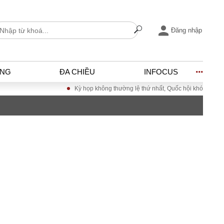
Đăng nhập
ỐNG
ĐA CHIỀU
INFOCUS
Kỳ họp không thường lệ thứ nhất, Quốc hội khóa XVI
Đưa Nghị quy
I
ĐỜI SỐNG
h
Gia đình
c
Sức khỏe
Cần biết
ờng
Cộng đồng mạng
ng – Đô thị