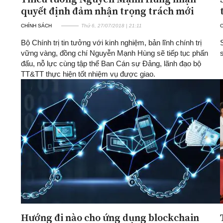
quyết định đảm nhận trọng trách mới
CHÍNH SÁCH
Thứ 6, 27/07/2018 | 21:11
Bộ Chính trị tin tưởng với kinh nghiệm, bản lĩnh chính trị
vững vàng, đồng chí Nguyễn Mạnh Hùng sẽ tiếp tục phấn
đấu, nỗ lực cùng tập thể Ban Cán sự Đảng, lãnh đạo bộ
TT&TT thực hiện tốt nhiệm vụ được giao.
Hướng đi nào cho ứng dụng blockchain