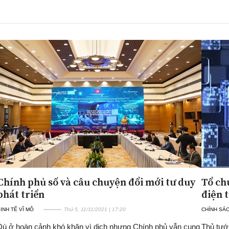
Chính phủ số và câu chuyện đổi mới tư duy
Tổ ch
phát triển
điện 
INH TẾ VĨ MÔ
Thứ 5, 11/11/2021 | 17:20
CHÍNH SÁ
Dù ở hoàn cảnh khó khăn vì dịch nhưng Chính phủ vẫn cung
Thủ tướ