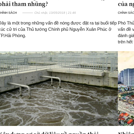
phải tham nhũng?
của n
CHÍNH SÁCH
Chủ nhật, 13/05/2018 | 21:46
CHÍNH SÁ
Đây là một trong những vấn đề nóng được đặt ra tại buổi tiếp
Phó Thủ
xúc cử tri của Thủ tướng Chính phủ Nguyễn Xuân Phúc ở
vấn đề 
TP.Hải Phòng.
đánh giá
trên hết