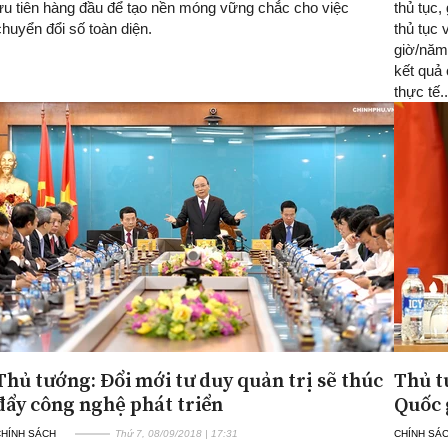
ưu tiên hàng đầu để tạo nền móng vững chắc cho việc
thủ tục,
chuyển đổi số toàn diện.
thủ tục
giờ/năm
kết quả 
thực tế..
Thủ tướng: Đổi mới tư duy quản trị sẽ thúc
Thủ t
đẩy công nghệ phát triển
Quốc 
CHÍNH SÁCH
Thứ 7, 08/09/2018 | 17:31
CHÍNH SÁ