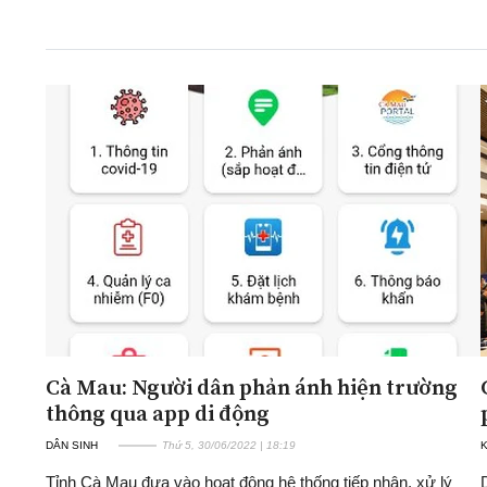
ĐA CHIỀU
INFOCUS
Quan điểm
Xi nhan Trái Phải
Bạn đọc viết
Cà Mau: Người dân phản ánh hiện trường
thông qua app di động
DÂN SINH
Thứ 5, 30/06/2022 | 18:19
K
Tỉnh Cà Mau đưa vào hoạt động hệ thống tiếp nhận, xử lý