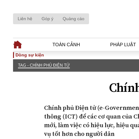
Liên hệ
Góp ý
Quảng cáo
TOÀN CẢNH
PHÁP LUẬT
Dòng sự kiện
TAG - CHÍNH PHỦ ĐIỆN TỬ
TOÀN CẢNH
PHÁP LUẬ
Tiêu điểm
Dòng chảy phá
Chính
Chính sách
Góc nhìn luật 
Sự kiện
Hồ sơ điều tr
Đối thoại
Tiếng nói côn
Chính phủ Điện tử (e-Government
Thế giới
An ninh - Hìn
thông (ICT) để các cơ quan của C
mới, làm việc có hiệu lực, hiệu q
vụ tốt hơn cho người dân