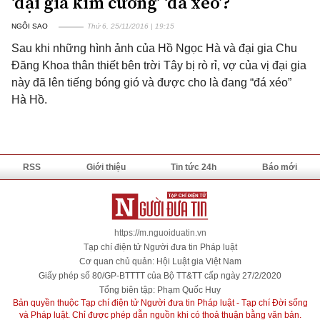
‘đại gia kim cương’ ‘đá xéo’?
NGÔI SAO
Thứ 6, 25/11/2016 | 19:15
Sau khi những hình ảnh của Hồ Ngọc Hà và đại gia Chu
Đăng Khoa thân thiết bên trời Tây bị rò rỉ, vợ của vị đại gia
này đã lên tiếng bóng gió và được cho là đang “đá xéo”
Hà Hồ.
RSS
Giới thiệu
Tin tức 24h
Báo mới
https://m.nguoiduatin.vn
Tạp chí điện tử Người đưa tin Pháp luật
Cơ quan chủ quản: Hội Luật gia Việt Nam
Giấy phép số 80/GP-BTTTT của Bộ TT&TT cấp ngày 27/2/2020
Tổng biên tập: Phạm Quốc Huy
Bản quyền thuộc Tạp chí điện tử Người đưa tin Pháp luật - Tạp chí Đời sống
và Pháp luật. Chỉ được phép dẫn nguồn khi có thoả thuận bằng văn bản.