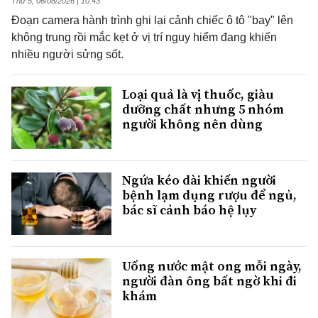
Thứ 5, 06/08/2026 | 10:43
Đoạn camera hành trình ghi lại cảnh chiếc ô tô "bay" lên
không trung rồi mắc kẹt ở vị trí nguy hiểm đang khiến
nhiều người sửng sốt.
Loại quả là vị thuốc, giàu
dưỡng chất nhưng 5 nhóm
người không nên dùng
Ngứa kéo dài khiến người
bệnh lạm dụng rượu để ngủ,
bác sĩ cảnh báo hệ lụy
Uống nước mật ong mỗi ngày,
người đàn ông bất ngờ khi đi
khám