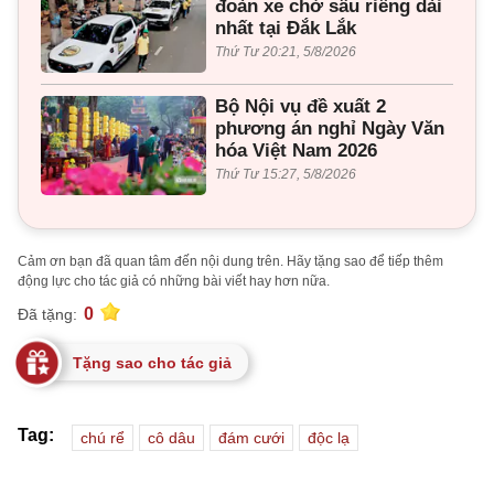
đoàn xe chở sầu riêng dài
nhất tại Đắk Lắk
Thứ Tư 20:21, 5/8/2026
Bộ Nội vụ đề xuất 2
phương án nghỉ Ngày Văn
hóa Việt Nam 2026
Thứ Tư 15:27, 5/8/2026
Cảm ơn bạn đã quan tâm đến nội dung trên. Hãy tặng sao để tiếp thêm
động lực cho tác giả có những bài viết hay hơn nữa.
0
Đã tặng:
Tặng sao cho tác giả
Tag:
chú rể
cô dâu
đám cưới
độc lạ