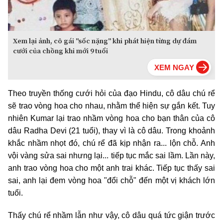
Xem lại ảnh, cô gái "sốc nặng" khi phát hiện từng dự đám
cưới của chồng khi mới 9 tuổi
Theo truyền thống cưới hỏi của đạo Hindu, cô dâu chú rể
sẽ trao vòng hoa cho nhau, nhằm thể hiện sự gắn kết. Tuy
nhiên Kumar lại trao nhầm vòng hoa cho bạn thân của cô
dâu Radha Devi (21 tuổi), thay vì là cô dâu. Trong khoảnh
khắc nhầm nhọt đó, chú rể đã kịp nhận ra... lộn chỗ. Anh
vội vàng sửa sai nhưng lại... tiếp tục mắc sai lầm. Lần này,
anh trao vòng hoa cho một anh trai khác. Tiếp tục thấy sai
sai, anh lại đem vòng hoa "đổi chỗ" đến một vị khách lớn
tuổi.
Thấy chú rể nhầm lẫn như vậy, cô dâu quá tức giận trước