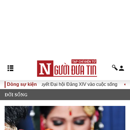
Đưa Nghị quyết Đại hội Đảng XIV vào cuộc sống
Dòng sự kiện
Hướng tới
ĐỜI SỐNG