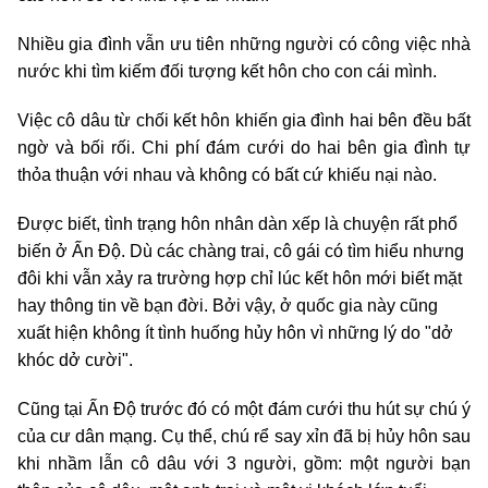
Nhiều gia đình vẫn ưu tiên những người có công việc nhà
nước khi tìm kiếm đối tượng kết hôn cho con cái mình.
Việc cô dâu từ chối kết hôn khiến gia đình hai bên đều bất
ngờ và bối rối. Chi phí đám cưới do hai bên gia đình tự
thỏa thuận với nhau và không có bất cứ khiếu nại nào.
Được biết, tình trạng hôn nhân dàn xếp là chuyện rất phổ
biến ở Ấn Độ. Dù các chàng trai, cô gái có tìm hiểu nhưng
đôi khi vẫn xảy ra trường hợp chỉ lúc kết hôn mới biết mặt
hay thông tin về bạn đời. Bởi vậy, ở quốc gia này cũng
xuất hiện không ít tình huống hủy hôn vì những lý do "dở
khóc dở cười".
Cũng tại Ấn Độ trước đó có một đám cưới thu hút sự chú ý
của cư dân mạng. Cụ thể, chú rể say xỉn đã bị hủy hôn sau
khi nhầm lẫn cô dâu với 3 người, gồm: một người bạn