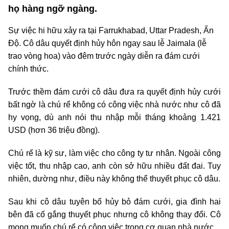
họ hàng ngỡ ngàng.
Sự việc hi hữu xảy ra tại Farrukhabad, Uttar Pradesh, Ấn
Độ. Cô dâu quyết định hủy hôn ngay sau lễ Jaimala (lễ
trao vòng hoa) vào đêm trước ngày diễn ra đám cưới
chính thức.
Trước thềm đám cưới cô dâu đưa ra quyết định hủy cưới
bất ngờ là chú rể không có công việc nhà nước như cô đã
hy vọng, dù anh nói thu nhập mỗi tháng khoảng 1.421
USD (hơn 36 triệu đồng).
Chú rể là kỹ sư, làm việc cho công ty tư nhân. Ngoài công
việc tốt, thu nhập cao, anh còn sở hữu nhiều đất đai. Tuy
nhiên, dường như, điều này không thể thuyết phục cô dâu.
Sau khi cô dâu tuyên bố hủy bỏ đám cưới, gia đình hai
bên đã cố gắng thuyết phục nhưng cô không thay đổi. Cô
mong muốn chú rể có công việc trong cơ quan nhà nước.