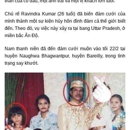
thân của cô dâu, một anh trai và một vị khách lớn tuổi.
Chú rể Ravindra Kumar (26 tuổi) đã biến đám cưới của
mình thành một sự kiện hủy hôn đình đám cả thế giới biết
đến. Theo đó, vụ việc này xảy ra tại bang Uttar Pradesh, ở
miền bắc Ấn Độ.
Nam thanh niên đã đến đám cưới muộn vào tối 22/2 tại
huyện Naughwa Bhagwantpur, huyện Bareilly, trong tình
trạng say khướt.