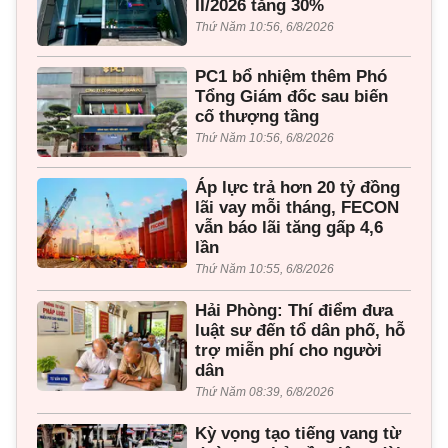
II/2026 tăng 30%
Thứ Năm 10:56, 6/8/2026
PC1 bổ nhiệm thêm Phó
Tổng Giám đốc sau biến
cố thượng tầng
Thứ Năm 10:56, 6/8/2026
Áp lực trả hơn 20 tỷ đồng
lãi vay mỗi tháng, FECON
vẫn báo lãi tăng gấp 4,6
lần
Thứ Năm 10:55, 6/8/2026
Hải Phòng: Thí điểm đưa
luật sư đến tổ dân phố, hỗ
trợ miễn phí cho người
dân
Thứ Năm 08:39, 6/8/2026
Kỳ vọng tạo tiếng vang từ