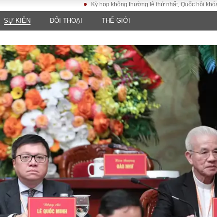
Kỳ họp không thường lệ thứ nhất, Quốc hội khóa XVI
SỰ KIỆN
ĐỐI THOẠI
THẾ GIỚI
LUẬT
KINH TẾ
XÃ HỘI
ảy pháp
Bất động sản
Dân sinh
Tài chính - Ngân
Giáo dục
luật gia
hàng
Văn hoá
ều tra
Kinh tế vĩ mô
Môi trườn
i công dân
Hồ sơ doanh
Giao thông
nghiệp
- Hình sự
Xu hướng thị
trường
Tiêu dùng và dư
luận
Công nghệ
US