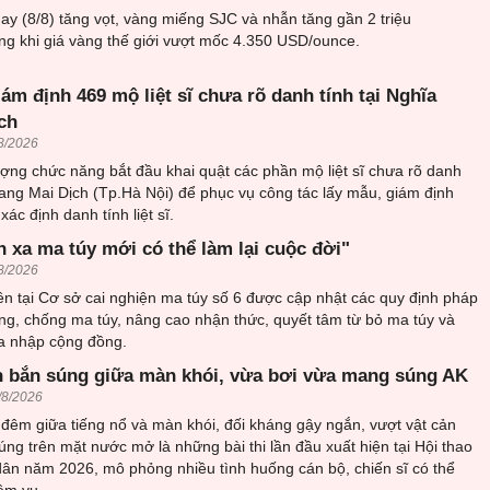
y (8/8) tăng vọt, vàng miếng SJC và nhẫn tăng gần 2 triệu
ng khi giá vàng thế giới vượt mốc 4.350 USD/ounce.
iám định 469 mộ liệt sĩ chưa rõ danh tính tại Nghĩa
ch
8/2026
ượng chức năng bắt đầu khai quật các phần mộ liệt sĩ chưa rõ danh
trang Mai Dịch (Tp.Hà Nội) để phục vụ công tác lấy mẫu, giám định
ác định danh tính liệt sĩ.
h xa ma túy mới có thể làm lại cuộc đời"
8/2026
n tại Cơ sở cai nghiện ma túy số 6 được cập nhật các quy định pháp
ng, chống ma túy, nâng cao nhận thức, quyết tâm từ bỏ ma túy và
òa nhập cộng đồng.
 bắn súng giữa màn khói, vừa bơi vừa mang súng AK
/8/2026
đêm giữa tiếng nổ và màn khói, đối kháng gậy ngắn, vượt vật cản
ng trên mặt nước mở là những bài thi lần đầu xuất hiện tại Hội thao
ân năm 2026, mô phỏng nhiều tình huống cán bộ, chiến sĩ có thể