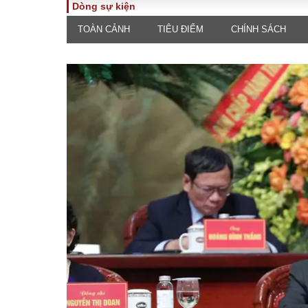
Dòng sự kiện
TOÀN CẢNH
TIÊU ĐIỂM
CHÍNH SÁCH
TOÀN CẢNH
PHÁP 
Tiêu điểm
Dòng ch
luật
Chính sách
Góc nhìn 
Sự kiện
Hồ sơ đi
Đối thoại
Tiếng nó
Thế giới
An ninh 
ĐA CHIỀU
INFOC
Quan điểm