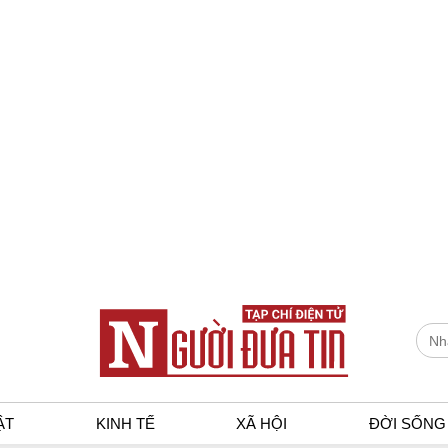
ẬT
KINH TẾ
XÃ HỘI
ĐỜI SỐNG