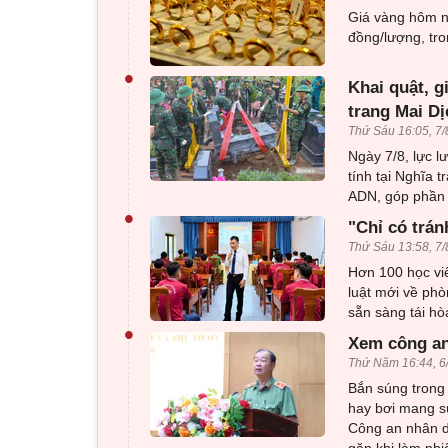
Giá vàng hôm na
đồng/lượng, tro
•
Khai quật, g
trang Mai Dị
Thứ Sáu 16:05, 7/
Ngày 7/8, lực l
tính tại Nghĩa 
ADN, góp phần x
•
"Chỉ có trán
Thứ Sáu 13:58, 7/
Hơn 100 học viê
luật mới về phò
sẵn sàng tái h
•
Xem công an
Thứ Năm 16:44, 6
Bắn súng trong 
hay bơi mang sú
Công an nhân d