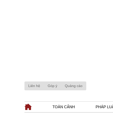
Liên hệ
Góp ý
Quảng cáo
TOÀN CẢNH
PHÁP LU