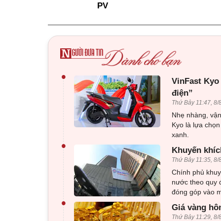
PV
•
VinFast Kyo
điện”
Thứ Bảy 11:47, 8/
Nhẹ nhàng, vận 
Kyo là lựa chọn
xanh.
•
Khuyến khíc
Thứ Bảy 11:35, 8/
Chính phủ khuy
nước theo quy đ
đóng góp vào mụ
•
Giá vàng hô
Thứ Bảy 11:29, 8/