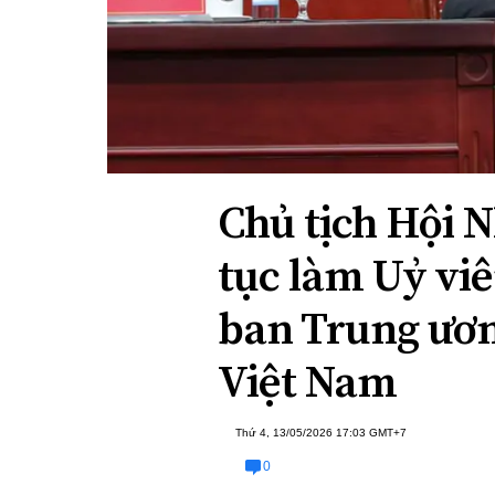
Xi nhan Trái Phải
Bạn đọc viết
Chủ tịch Hội 
tục làm Uỷ vi
ban Trung ươn
Việt Nam
Thứ 4, 13/05/2026 17:03 GMT+7
0