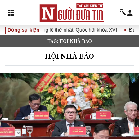
g lệ thứ nhất, Quốc hội khóa XVI
Dòng sự kiện
Đưa Nghị quyết Đại hộ
TAG: HỘI NHÀ BÁO
HỘI NHÀ BÁO