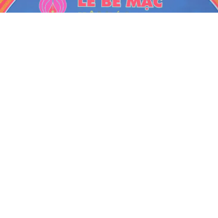
Bế mạc Hội Báo toàn quốc 2019: Văn
hóa tinh thần của những người làm
báo
SỰ KIỆN
Chủ nhật, 17/03/2019 | 19:48
Chiều nay (17/3), sau 3 ngày diễn ra với nhiều hoạt động
sôi nổi, ý nghĩa, Hội Báo toàn quốc 2019 với chủ đề “Báo
chí Việt Nam đổi mới, sáng tạo, trách nhiệm, vì lợi ích của