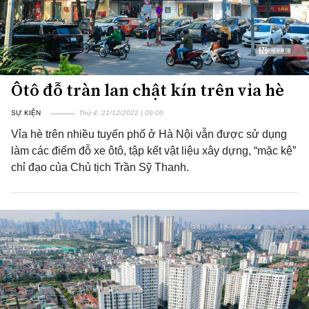
Ôtô đỗ tràn lan chật kín trên vỉa hè
SỰ KIỆN
Thứ 4, 21/12/2022 | 09:00
Vỉa hè trên nhiều tuyến phố ở Hà Nội vẫn được sử dụng
làm các điểm đỗ xe ôtô, tập kết vật liệu xây dựng, “mặc kệ”
chỉ đạo của Chủ tịch Trần Sỹ Thanh.