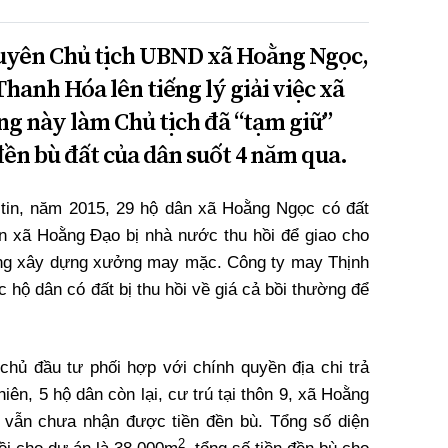
uyên Chủ tịch UBND xã Hoằng Ngọc,
anh Hóa lên tiếng lý giải việc xã
g này làm Chủ tịch đã “tạm giữ”
đền bù đất của dân suốt 4 năm qua.
 tin, năm 2015, 29 hộ dân xã Hoằng Ngọc có đất
n xã Hoằng Đạo bị nhà nước thu hồi để giao cho
ng xây dựng xưởng may mặc. Công ty may Thịnh
 hộ dân có đất bị thu hồi về giá cả bồi thường để
chủ đầu tư phối hợp với chính quyền địa chi trả
iên, 5 hộ dân còn lại, cư trú tại thôn 9, xã Hoằng
 vẫn chưa nhận được tiền đền bù. Tổng số diện
2