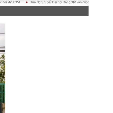
 XVI
Đưa Nghị quyết Đại hội Đảng XIV vào cuộc sống
Hướng tới Đại h
ĐỜI SỐNG
Gia đình
Sức khỏe
Cần biết
g
Cộng đồng mạng
 – Đô thị