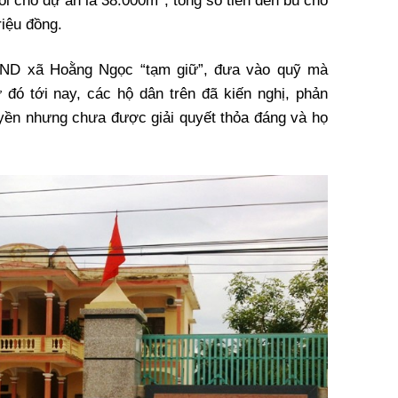
hồi cho dự án là 38.000m
, tổng số tiền đền bù cho
riệu đồng.
ị UBND xã Hoằng Ngọc “tạm giữ”, đưa vào quỹ mà
 đó tới nay, các hộ dân trên đã kiến nghị, phản
uyền nhưng chưa được giải quyết thỏa đáng và họ