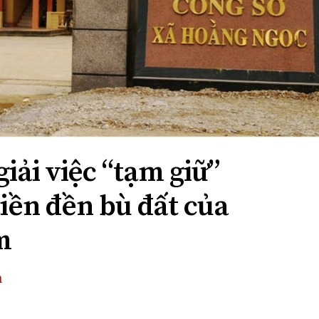
giải việc “tạm giữ”
tiền đền bù đất của
m
h