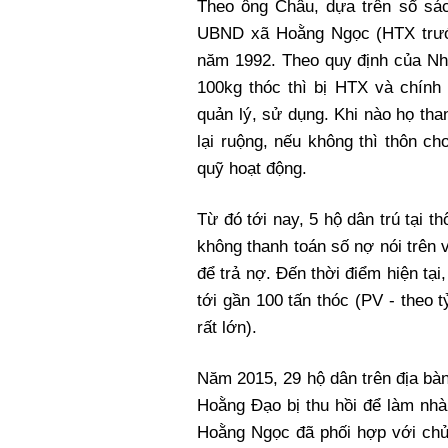
Theo ông Châu, dựa trên sổ sác
UBND xã Hoằng Ngọc (HTX trước
năm 1992. Theo quy định của Nh
100kg thóc thì bị HTX và chính
quản lý, sử dụng. Khi nào họ th
lại ruộng, nếu không thì thôn c
quỹ hoạt động.
Từ đó tới nay, 5 hộ dân trú tại 
không thanh toán số nợ nói trên
để trả nợ. Đến thời điểm hiện t
tới gần 100 tấn thóc (PV - theo t
rất lớn).
Năm 2015, 29 hộ dân trên địa bà
Hoằng Đạo bị thu hồi để làm n
Hoằng Ngọc đã phối hợp với chủ 