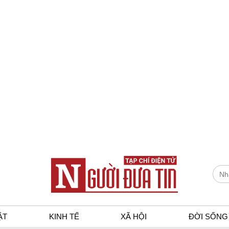
ẬT
KINH TẾ
XÃ HỘI
ĐỜI SỐNG