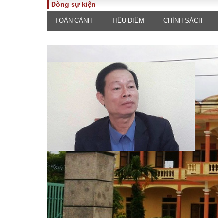
Dòng sự kiện
TOÀN CẢNH
TIÊU ĐIỂM
CHÍNH SÁCH
TOÀN CẢNH
PHÁP 
Tiêu điểm
Dòng ch
luật
Chính sách
Góc nhìn 
Sự kiện
Hồ sơ đi
Đối thoại
Tiếng nó
Thế giới
An ninh 
ĐA CHIỀU
INFOC
Quan điểm