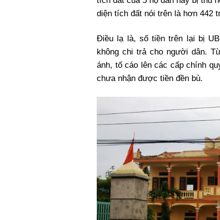
tích đất của 5 hộ dân này bị thu 
diện tích đất nói trên là hơn 442 t
Điều lạ là, số tiền trên lại b
không chi trả cho người dân. Từ
ánh, tố cáo lên các cấp chính q
chưa nhận được tiền đền bù.