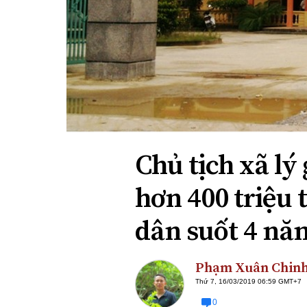
Xi nhan Trái Phải
Bạn đọc viết
Chủ tịch xã lý 
hơn 400 triệu 
dân suốt 4 nă
Phạm Xuân Chin
Thứ 7, 16/03/2019 06:59 GMT+7
0