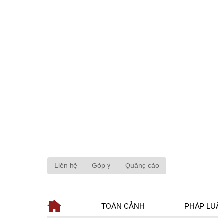
Liên hệ
Góp ý
Quảng cáo
TOÀN CẢNH
PHÁP LU