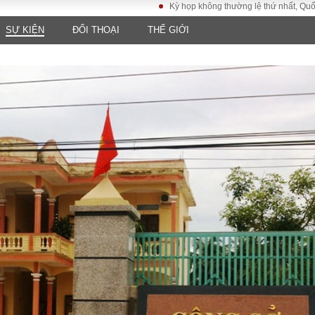
Kỳ họp không thường lệ thứ nhất, Quốc hội khóa
SỰ KIỆN
ĐỐI THOẠI
THẾ GIỚI
LUẬT
KINH TẾ
XÃ HỘI
ảy pháp
Bất động sản
Dân sinh
Tài chính - Ngân
Giáo dục
luật gia
hàng
Văn hoá
ều tra
Kinh tế vĩ mô
Môi trườn
i công dân
Hồ sơ doanh
Giao thông
nghiệp
- Hình sự
Xu hướng thị
trường
Tiêu dùng và dư
luận
Công nghệ
US