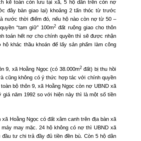
h kế toán còn lưu tại xã, 5 hộ dân trên còn nợ
 đây bàn giao lại) khoảng 2 tấn thóc từ trước
à nước thời điểm đó, nếu hộ nào còn nợ từ 50 –
2
 quyền “tạm giữ” 100m
đất ruộng giao cho thôn
anh toán hết nợ cho chính quyền thì sẽ được nhận
ho hộ khác thầu khoán để lấy sản phẩm làm công
2
thôn 9, xã Hoằng Ngọc (có 38.000m
đất) bị thu hồi
 và cũng không có ý thức hợp tác với chính quyền
ại, toàn bộ thôn 9, xã Hoằng Ngọc còn nợ UBND xã
ỷ giá năm 1992 so với hiện này thì là một số tiền
n xã Hoằng Ngọc có đất xâm canh trên địa bàn xã
hà máy may mặc. 24 hộ không có nợ thì UBND xã
đầu tư chi trả đầy đủ tiền đền bù. Còn 5 hộ dân