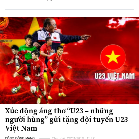
Xúc động áng thơ “U23 – những
người hùng” gửi tặng đội tuyển U23
Việt Nam
CỘNG ĐỒNG MẠNG
Chủ nhật, 28/01/2018 | 11:12