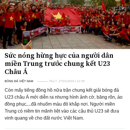
Sức nóng hừng hực của người dân
miền Trung trước chung kết U23
Châu Á
BÓNG ĐÁ VIỆT NAM
Thứ 7, 27/01/2018 | 12:35
Còn mấy tiếng đồng hồ nữa trận chung kết giải bóng đá
U23 châu Á mới diễn ra nhưng hình ảnh cờ, băng rôn, áo
đồng phục,...đã nhuốm màu đỏ khắp nơi. Người miền
Trung có niềm tin mãnh liệt vào các cậu thủ U23 sẽ đưa
vinh quang về cho đất nước Việt Nam.