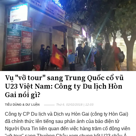
Vụ "vỡ tour" sang Trung Quốc cổ vũ
U23 Việt Nam: Công ty Du lịch Hòn
Gai nói gì?
TIÊU DÙNG & DƯ LUẬN
Thứ 6, 02/02/2018 | 12:03
Công ty CP Du lịch và Dịch vụ Hòn Gai (công ty Hòn Gai)
đã chính thức lên tiếng sau phản ánh của báo điện tử
Người Đưa Tin liên quan đến việc hàng trăm cổ động viên
"vỡ tour" sang Thường Châu xem chung kết U23 châu Á