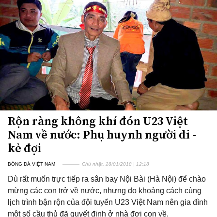
Rộn ràng không khí đón U23 Việt
Nam về nước: Phụ huynh người đi -
kẻ đợi
BÓNG ĐÁ VIỆT NAM
Chủ nhật, 28/01/2018 | 12:18
Dù rất muốn trực tiếp ra sân bay Nội Bài (Hà Nội) để chào
mừng các con trở về nước, nhưng do khoảng cách cùng
lịch trình bận rộn của đội tuyển U23 Việt Nam nên gia đình
một số cầu thủ đã quyết định ở nhà đợi con về.