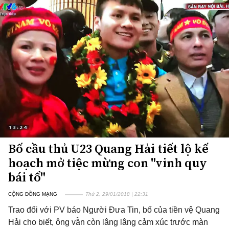
Bố cầu thủ U23 Quang Hải tiết lộ kế
hoạch mở tiệc mừng con "vinh quy
bái tổ"
CỘNG ĐỒNG MẠNG
Thứ 2, 29/01/2018 | 22:31
Trao đổi với PV báo Người Đưa Tin, bố của tiền vệ Quang
Hải cho biết, ông vẫn còn lâng lâng cảm xúc trước màn