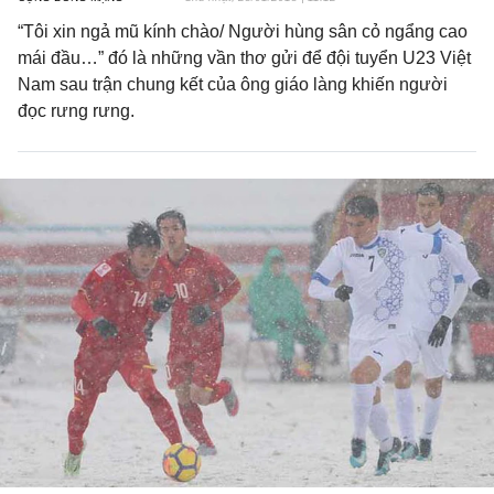
“Tôi xin ngả mũ kính chào/ Người hùng sân cỏ ngẩng cao
mái đầu…” đó là những vần thơ gửi để đội tuyển U23 Việt
Nam sau trận chung kết của ông giáo làng khiến người
đọc rưng rưng.