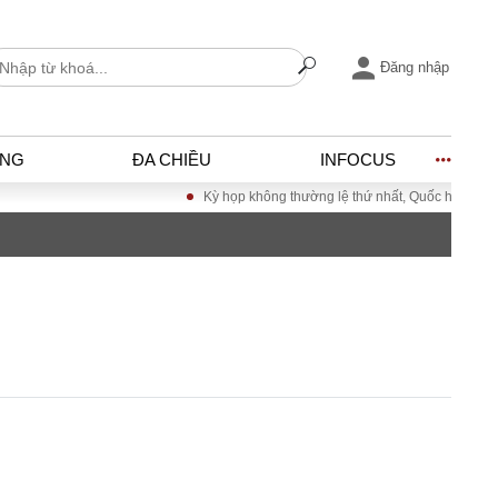
Đăng nhập
ỐNG
ĐA CHIỀU
INFOCUS
Kỳ họp không thường lệ thứ nhất, Quốc hội khóa XV
I
ĐỜI SỐNG
h
Gia đình
c
Sức khỏe
Cần biết
ờng
Cộng đồng mạng
ng – Đô thị