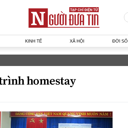
KINH TẾ
XÃ HỘI
ĐỜI S
T
KINH TẾ
XÃ HỘ
p luật
Bất động sản
Dân sin
trình homestay
gia
Tài chính - Ngân hàng
Giáo dụ
a
Kinh tế vĩ mô
Văn hoá
g dân
Hồ sơ doanh nghiệp
Môi trư
h sự
Xu hướng thị trường
Giao thô
Tiêu dùng và dư luận
Công nghệ