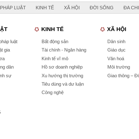
PHÁP LUẬT
KINH TẾ
XÃ HỘI
ĐỜI SỐNG
ĐA CH
UẬT
KINH TẾ
XÃ HỘI
háp luật
Bất động sản
Dân sinh
t gia
Tài chính - Ngân hàng
Giáo dục
tra
Kinh tế vĩ mô
Văn hoá
ông dân
Hồ sơ doanh nghiệp
Môi trường
ình sự
Xu hướng thị trường
Giao thông – Đô
Tiêu dùng và dư luận
Công nghệ
S