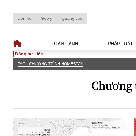
Liên hệ
Góp ý
Quảng cáo
TOÀN CẢNH
PHÁP LUẬT
Dòng sự kiện
TAG - CHƯƠNG TRÌNH HOMESTAY
TOÀN CẢNH
PHÁP LUẬ
Tiêu điểm
Dòng chảy phá
Chương 
Chính sách
Góc nhìn luật 
Sự kiện
Hồ sơ điều tr
Đối thoại
Tiếng nói côn
Thế giới
An ninh - Hìn