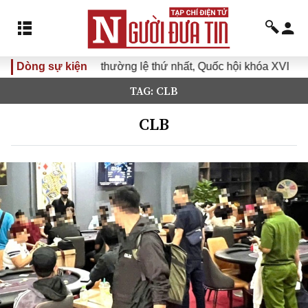
g lệ thứ nhất, Quốc hội khóa XVI
Dòng sự kiện
Đưa Nghị quyết Đại hộ
TAG: CLB
CLB