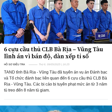
6 cựu cầu thủ CLB Bà Rịa – Vũng Tàu
lĩnh án vì bán độ, dàn xếp tỉ số
HỒ SƠ ĐIỀU TRA
Thứ 6, 09/05/2025 | 16:25
TAND tỉnh Bà Rịa - Vũng Tàu đã tuyên án vụ án Đánh bạc
và Tổ chức đánh bạc liên quan đến 6 cựu cầu thủ CLB Bà
Rịa - Vũng Tàu. Các bị cáo bị tuyên phạt mức án từ 3 năm
tù treo đến 8 năm tù giam.