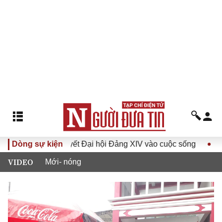
Đưa Nghị quyết Đại hội Đảng XIV vào cuộc sống
Dòng sự kiện
Hướng t
VIDEO
Mới- nóng