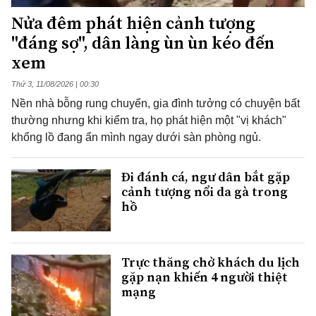
Nửa đêm phát hiện cảnh tượng
"đáng sợ", dân làng ùn ùn kéo đến
xem
Thứ 3, 11/08/2026 | 00:30
Nền nhà bỗng rung chuyển, gia đình tưởng có chuyện bất
thường nhưng khi kiểm tra, họ phát hiện một "vị khách"
khổng lồ đang ẩn mình ngay dưới sàn phòng ngủ.
Đi đánh cá, ngư dân bắt gặp
cảnh tượng nổi da gà trong
hồ
Trực thăng chở khách du lịch
gặp nạn khiến 4 người thiệt
mạng