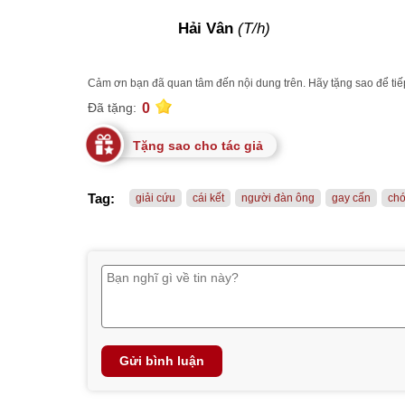
Hải Vân
(T/h)
Cảm ơn bạn đã quan tâm đến nội dung trên. Hãy tặng sao để tiếp
0
Đã tặng:
Tặng sao cho tác giả
Tag:
giải cứu
cái kết
người đàn ông
gay cấn
chó
Gửi bình luận