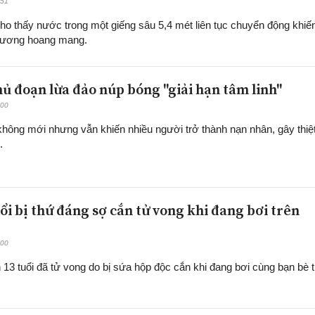
:51
cho thấy nước trong một giếng sâu 5,4 mét liên tục chuyển động khiế
hương hoang mang.
hủ đoạn lừa đảo núp bóng "giải hạn tâm linh"
:00
không mới nhưng vẫn khiến nhiều người trở thành nạn nhân, gây thiệ
.
ổi bị thứ đáng sợ cắn tử vong khi đang bơi trên
:00
 13 tuổi đã tử vong do bị sứa hộp độc cắn khi đang bơi cùng bạn bè 