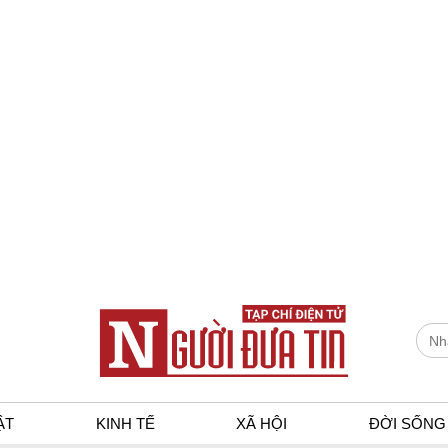
ẬT
KINH TẾ
XÃ HỘI
ĐỜI SỐNG