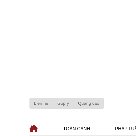
Liên hệ
Góp ý
Quảng cáo
TOÀN CẢNH
PHÁP LU