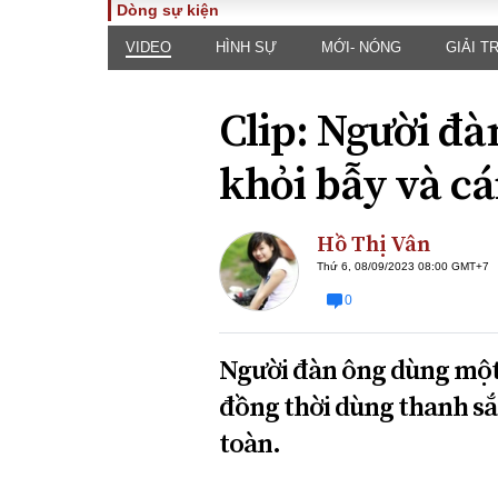
Dòng sự kiện
VIDEO
HÌNH SỰ
MỚI- NÓNG
GIẢI TR
TOÀN CẢNH
PHÁP 
Tiêu điểm
Dòng ch
Clip: Người đà
luật
Chính sách
Góc nhìn 
Sự kiện
khỏi bẫy và cá
Hồ sơ đi
Đối thoại
Tiếng nó
Thế giới
Hồ Thị Vân
An ninh 
Thứ 6, 08/09/2023 08:00 GMT+7
0
Người đàn ông dùng một 
đồng thời dùng thanh sắ
toàn.
ĐA CHIỀU
INFOC
Quan điểm