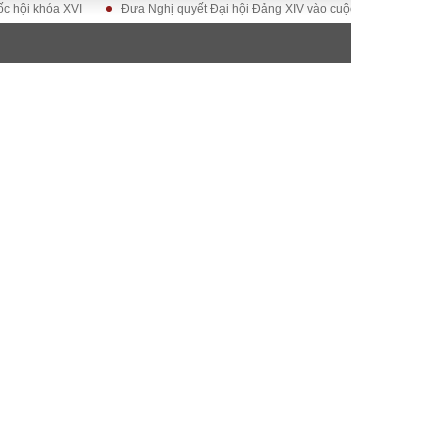
khóa XVI
Đưa Nghị quyết Đại hội Đảng XIV vào cuộc sống
Hướng tới Đ
ĐỜI SỐNG
Gia đình
Sức khỏe
Cần biết
g
Cộng đồng mạng
 – Đô thị