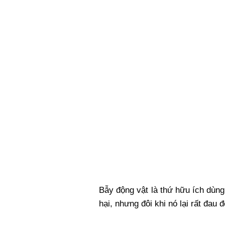
Xi nhan Trái Phải
Bạn đọc viết
Bẫy động vật là thứ hữu ích dùn
hại, nhưng đôi khi nó lại rất đau 