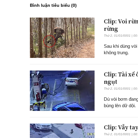
Bình luận tiêu biểu (
0
)
Clip: Voi rừ
rừng
Thứ 2, 01/01/0001 | 00
Sau khi dùng vòi
không trung.
Clip: Tài xế
ngụt
Thứ 2, 01/01/0001 | 00
Dù vòi bơm đang c
bùng lên dữ dội.
Clip: Vẫy ta
Thứ 2, 01/01/0001 | 00