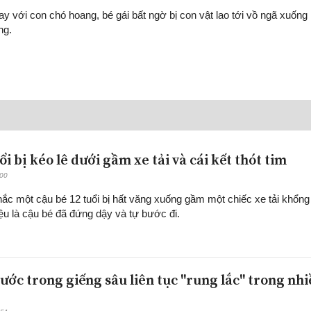
y với con chó hoang, bé gái bất ngờ bị con vật lao tới vồ ngã xuống
ng.
uổi bị kéo lê dưới gầm xe tải và cái kết thót tim
:00
ắc một cậu bé 12 tuổi bị hất văng xuống gầm một chiếc xe tải khổng 
ệu là cậu bé đã đứng dậy và tự bước đi.
ước trong giếng sâu liên tục "rung lắc" trong nh