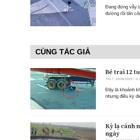
Đang đứng vẫy ta
đường rồi tấn cô
CÙNG TÁC GIẢ
Bé trai 12 t
Thứ 7, 08/08/2026 | 11
Đây là khoảnh kh
nhưng điều kỳ di
Kỳ lạ cảnh n
ngày