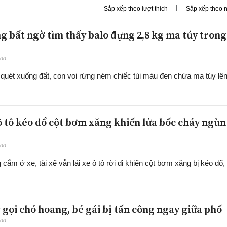
|
Sắp xếp theo lượt thích
Sắp xếp theo 
ng bất ngờ tìm thấy balo đựng 2,8 kg ma túy trong
:00
 quét xuống đất, con voi rừng ném chiếc túi màu đen chứa ma túy lê
 ô tô kéo đổ cột bơm xăng khiến lửa bốc cháy ngùn
:00
ắm ở xe, tài xế vẫn lái xe ô tô rời đi khiến cột bơm xăng bị kéo đổ,
y gọi chó hoang, bé gái bị tấn công ngay giữa phố
:00