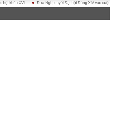
khóa XVI
Đưa Nghị quyết Đại hội Đảng XIV vào cuộc sống
Hướng tới Đ
ĐỜI SỐNG
Gia đình
Sức khỏe
Cần biết
g
Cộng đồng mạng
 – Đô thị