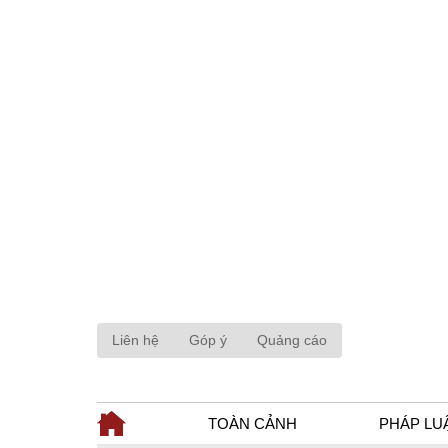
Liên hệ
Góp ý
Quảng cáo
TOÀN CẢNH
PHÁP LU