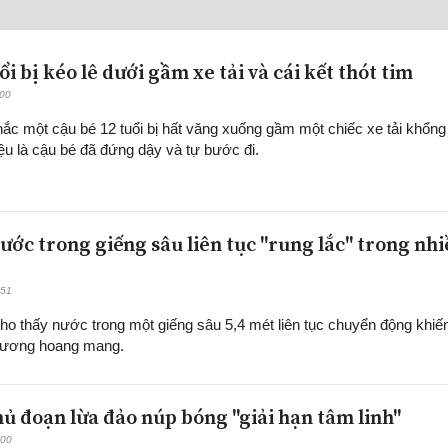
uổi bị kéo lê dưới gầm xe tải và cái kết thót tim
:00
ắc một cậu bé 12 tuổi bị hất văng xuống gầm một chiếc xe tải khổng 
ệu là cậu bé đã đứng dậy và tự bước đi.
ước trong giếng sâu liên tục "rung lắc" trong nh
:51
cho thấy nước trong một giếng sâu 5,4 mét liên tục chuyển động khiế
hương hoang mang.
hủ đoạn lừa đảo núp bóng "giải hạn tâm linh"
:00