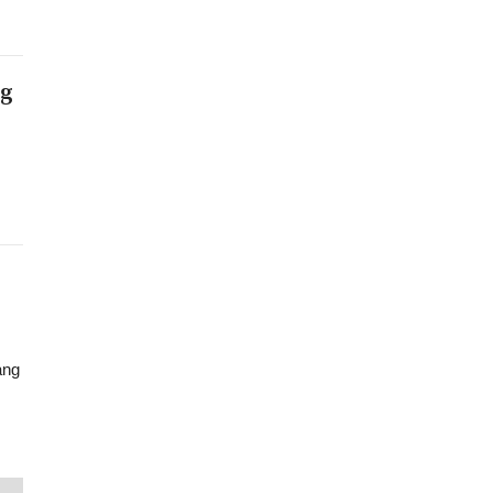
ng
ang