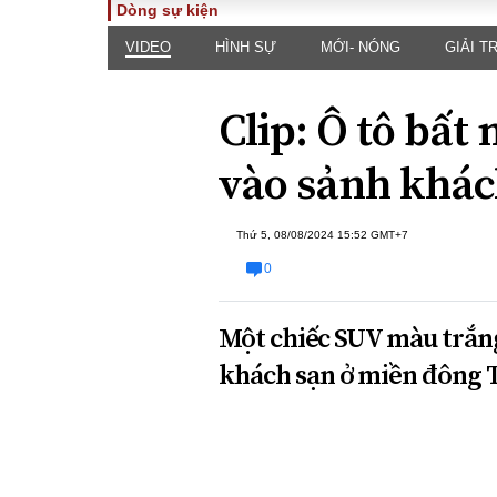
Dòng sự kiện
VIDEO
HÌNH SỰ
MỚI- NÓNG
GIẢI TR
TOÀN CẢNH
PHÁP 
Tiêu điểm
Dòng ch
Clip: Ô tô bất 
luật
Chính sách
Góc nhìn 
Sự kiện
vào sảnh khác
Hồ sơ đi
Đối thoại
Tiếng nó
Thế giới
Thứ 5, 08/08/2024 15:52 GMT+7
An ninh 
0
Một chiếc SUV màu trắng
khách sạn ở miền đông 
ĐA CHIỀU
INFOC
Quan điểm