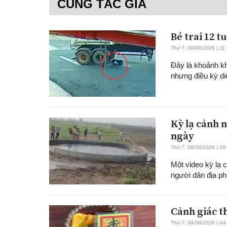
CÙNG TÁC GIẢ
Bé trai 12 t
Thứ 7, 08/08/2026 | 11
Đây là khoảnh kh
nhưng điều kỳ di
Kỳ lạ cảnh n
ngày
Thứ 7, 08/08/2026 | 09
Một video kỳ lạ 
người dân địa p
Cảnh giác t
Thứ 7, 08/08/2026 | 04