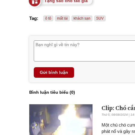
Tặng sao cho tác giả
Tag:
ô tô
mất lái
khách sạn
SUV
Gửi bình luận
Bình luận tiêu biểu (
0
)
Clip: Chó c
Thứ 5, 08/08/2024 | 14
Một chú chó cưng
phát nổ và gây r