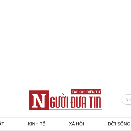
ẬT
KINH TẾ
XÃ HỘI
ĐỜI SỐNG