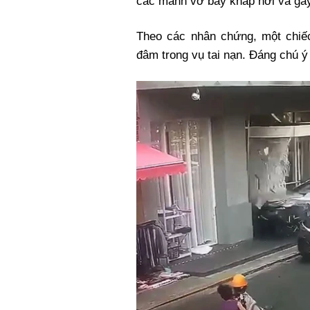
các mảnh vỡ bay khắp nơi và gây
Theo các nhân chứng, một chiế
đâm trong vụ tai nạn. Đáng chú 