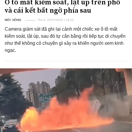
Ô tô mất kiểm soát, lật úp trên phố
và cái kết bất ngờ phía sau
MỚI- NÓNG
Thứ 4, 22/07/2026 | 19:25
Camera giám sát đã ghi lại cảnh một chiếc xe ô tô mất
kiểm soát, lật úp, sau đó tự cân bằng rồi tiếp tục di chuyển
như thể không có chuyện gì xảy ra khiến người xem kinh
ngạc.