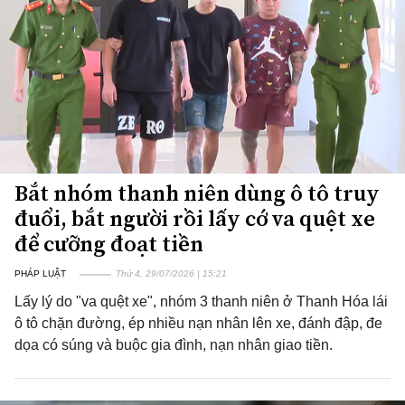
Bắt nhóm thanh niên dùng ô tô truy
đuổi, bắt người rồi lấy cớ va quệt xe
để cưỡng đoạt tiền
PHÁP LUẬT
Thứ 4, 29/07/2026 | 15:21
Lấy lý do "va quệt xe", nhóm 3 thanh niên ở Thanh Hóa lái
ô tô chặn đường, ép nhiều nạn nhân lên xe, đánh đập, đe
dọa có súng và buộc gia đình, nạn nhân giao tiền.