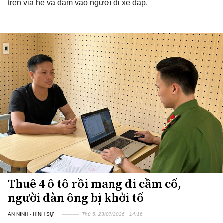
trên vỉa hè và đâm vào người đi xe đạp.
Thuê 4 ô tô rồi mang đi cầm cố,
người đàn ông bị khởi tố
AN NINH - HÌNH SỰ
Thứ 5, 23/07/2026 | 14:16