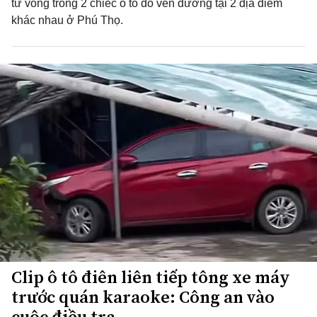
tử vong trong 2 chiếc ô tô đỗ ven đường tại 2 địa điểm
khác nhau ở Phú Thọ.
Clip ô tô điên liên tiếp tông xe máy
trước quán karaoke: Công an vào
cuộc điều tra