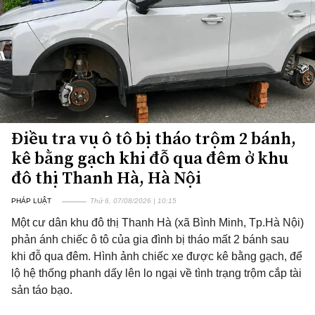
Điều tra vụ ô tô bị tháo trộm 2 bánh,
kê bằng gạch khi đỗ qua đêm ở khu
đô thị Thanh Hà, Hà Nội
PHÁP LUẬT
Thứ 6, 07/08/2026 | 10:15
Một cư dân khu đô thị Thanh Hà (xã Bình Minh, Tp.Hà Nội)
phản ánh chiếc ô tô của gia đình bị tháo mất 2 bánh sau
khi đỗ qua đêm. Hình ảnh chiếc xe được kê bằng gạch, để
lộ hệ thống phanh dấy lên lo ngại về tình trạng trộm cắp tài
sản táo bạo.