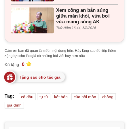
Xem công an bắn súng
giữa màn khói, vừa bơi
vừa mang súng AK
Thứ Năm 16:44, 6/8/2026
Cảm ơn bạn đã quan tâm đến nội dung trên. Hãy tặng sao để tiếp thêm
động lực cho tác giả có những bài viết hay hơn nữa.
0
Đã tặng:
Tặng sao cho tác giả
Tag:
cô dâu
tự tử
kết hôn
của hồi môn
chồng
gia đình