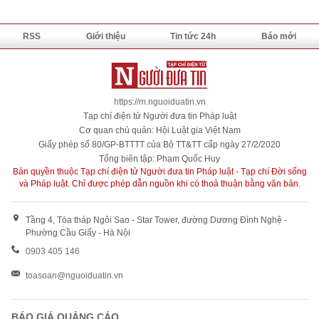
RSS
Giới thiệu
Tin tức 24h
Báo mới
https://m.nguoiduatin.vn
Tạp chí điện tử Người đưa tin Pháp luật
Cơ quan chủ quản: Hội Luật gia Việt Nam
Giấy phép số 80/GP-BTTTT của Bộ TT&TT cấp ngày 27/2/2020
Tổng biên tập: Phạm Quốc Huy
Bản quyền thuộc Tạp chí điện tử Người đưa tin Pháp luật - Tạp chí Đời sống
và Pháp luật. Chỉ được phép dẫn nguồn khi có thoả thuận bằng văn bản.
Tầng 4, Tòa tháp Ngôi Sao - Star Tower, đường Dương Đình Nghệ -
Phường Cầu Giấy - Hà Nội
0903 405 146
toasoan@nguoiduatin.vn
BÁO GIÁ QUẢNG CÁO