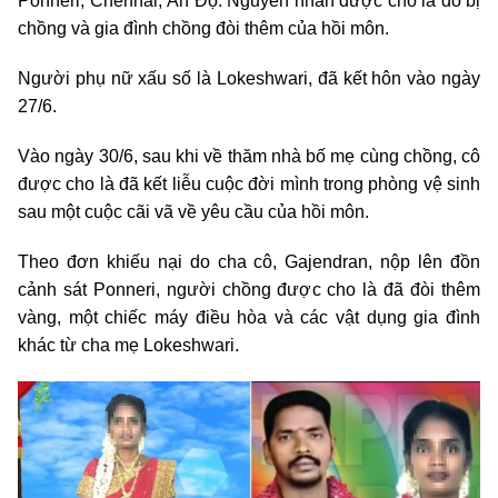
Ponneri, Chennai, Ấn Độ. Nguyên nhân được cho là do bị
chồng và gia đình chồng đòi thêm của hồi môn.
Người phụ nữ xấu số là Lokeshwari, đã kết hôn vào ngày
27/6.
Vào ngày 30/6, sau khi về thăm nhà bố mẹ cùng chồng, cô
được cho là đã kết liễu cuộc đời mình trong phòng vệ sinh
sau một cuộc cãi vã về yêu cầu của hồi môn.
Theo đơn khiếu nại do cha cô, Gajendran, nộp lên đồn
cảnh sát Ponneri, người chồng được cho là đã đòi thêm
vàng, một chiếc máy điều hòa và các vật dụng gia đình
khác từ cha mẹ Lokeshwari.