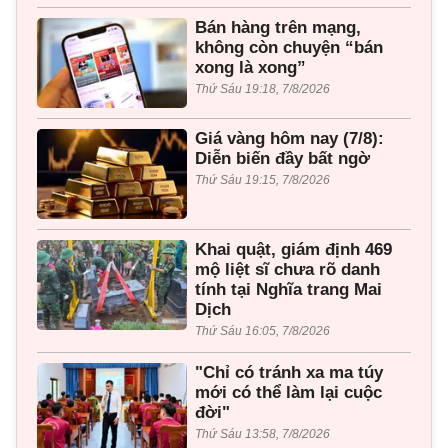
Bán hàng trên mạng,
không còn chuyện “bán
xong là xong”
Thứ Sáu 19:18, 7/8/2026
Giá vàng hôm nay (7/8):
Diễn biến đầy bất ngờ
Thứ Sáu 19:15, 7/8/2026
Khai quật, giám định 469
mộ liệt sĩ chưa rõ danh
tính tại Nghĩa trang Mai
Dịch
Thứ Sáu 16:05, 7/8/2026
"Chỉ có tránh xa ma túy
mới có thể làm lại cuộc
đời"
Thứ Sáu 13:58, 7/8/2026