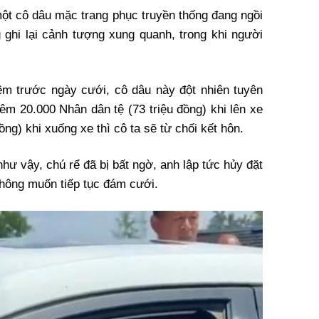
một cô dâu mặc trang phục truyền thống đang ngồi
g ghi lại cảnh tượng xung quanh, trong khi người
êm trước ngày cưới, cô dâu này đột nhiên tuyên
êm 20.000 Nhân dân tệ (73 triệu đồng) khi lên xe
ồng) khi xuống xe thì cô ta sẽ từ chối kết hôn.
như vậy, chú rể đã bị bất ngờ, anh lập tức hủy đặt
không muốn tiếp tục đám cưới.