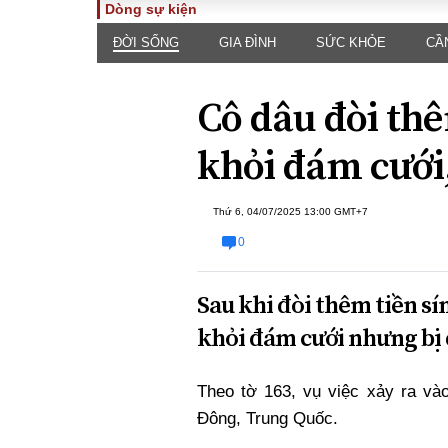
Dòng sự kiện
ĐỜI SỐNG
GIA ĐÌNH
SỨC KHỎE
CẦ
TOÀN CẢNH
PHÁP 
Tiêu điểm
Dòng ch
Cô dâu đòi thê
luật
Chính sách
Góc nhìn 
Sự kiện
khỏi đám cưới,
Hồ sơ đi
Đối thoại
Tiếng nó
Thế giới
Thứ 6, 04/07/2025 13:00 GMT+7
An ninh 
0
Sau khi đòi thêm tiền sín
khỏi đám cưới nhưng bị 
Theo tờ 163, vụ việc xảy ra và
ĐA CHIỀU
INFOC
Đông, Trung Quốc.
Quan điểm