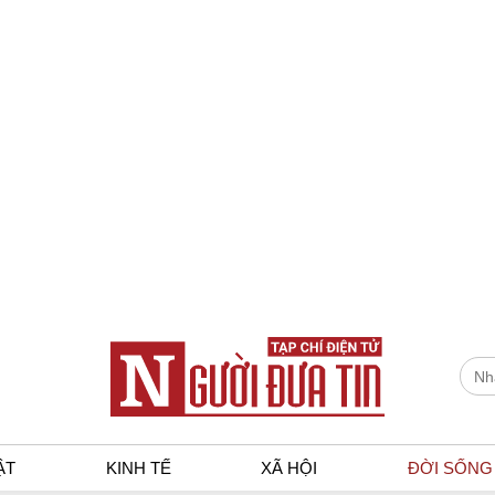
ẬT
KINH TẾ
XÃ HỘI
ĐỜI SỐNG