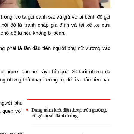
rọng, cô ta gọi cảnh sát và giả vờ bị bệnh để gọi
nói đó là tranh chấp gia đình và tài xế xe cứu
 chở cô ta nếu không bị bệnh.
hông phải là lần đầu tiên người phụ nữ vướng vào
ằng người phụ nữ này chỉ ngoài 20 tuổi nhưng đã
ùng những thủ đoạn tương tự để lừa đảo tiền bạc
 người phụ
Đang nằm lướt điện thoại trên giường,
 quen với
cô gái bị sét đánh trúng