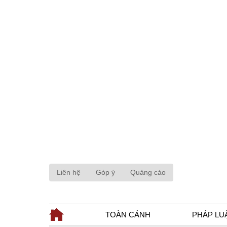
Liên hệ
Góp ý
Quảng cáo
TOÀN CẢNH
PHÁP LU