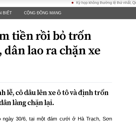
Kỳ họp không thường lệ thứ nhất, Quốc hội k
N BIẾT
CỘNG ĐỒNG MẠNG
LUẬT
KINH TẾ
XÃ HỘI
ảy pháp
Bất động sản
Dân sinh
m tiền rồi bỏ trốn
Tài chính - Ngân
Giáo dục
luật gia
hàng
Văn hoá
 dân lao ra chặn xe
ều tra
Kinh tế vĩ mô
Môi trườn
i công dân
Hồ sơ doanh
Giao thông
nghiệp
- Hình sự
Xu hướng thị
trường
Tiêu dùng và dư
h lễ, cô dâu lên xe ô tô và định trốn
luận
dân làng chặn lại.
Công nghệ
o ngày 30/6, tại một đám cưới ở Hà Trạch, Sơn
US