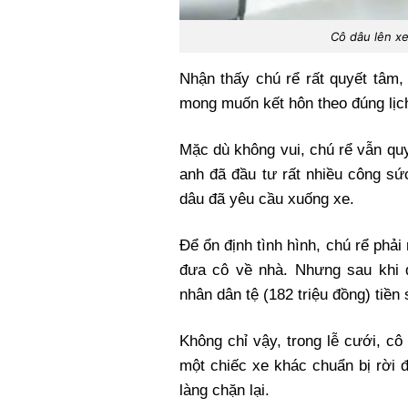
Cô dâu lên xe
Nhận thấy chú rể rất quyết tâm,
mong muốn kết hôn theo đúng lịch
Mặc dù không vui, chú rể vẫn quy
anh đã đầu tư rất nhiều công s
dâu đã yêu cầu xuống xe.
Để ổn định tình hình, chú rể phải 
đưa cô về nhà. Nhưng sau khi 
nhân dân tệ (182 triệu đồng) tiền 
Không chỉ vậy, trong lễ cưới, cô
một chiếc xe khác chuẩn bị rời đ
làng chặn lại.