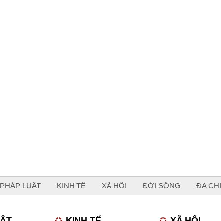
PHÁP LUẬT
KINH TẾ
XÃ HỘI
ĐỜI SỐNG
ĐA CH
UẬT
KINH TẾ
XÃ HỘI