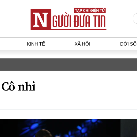
KINH TẾ
XÃ HỘI
ĐỜI S
T
KINH TẾ
XÃ HỘ
p luật
Bất động sản
Dân sin
Cô nhi
gia
Tài chính - Ngân hàng
Giáo dụ
a
Kinh tế vĩ mô
Văn hoá
g dân
Hồ sơ doanh nghiệp
Môi trư
h sự
Xu hướng thị trường
Giao thô
Tiêu dùng và dư luận
Công nghệ