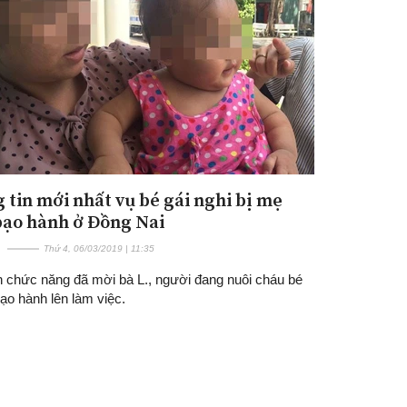
 tin mới nhất vụ bé gái nghi bị mẹ
Đăng ký tin tức mới
bạo hành ở Đồng Nai
Thứ 4, 06/03/2019 | 11:35
 chức năng đã mời bà L., người đang nuôi cháu bé
bạo hành lên làm việc.