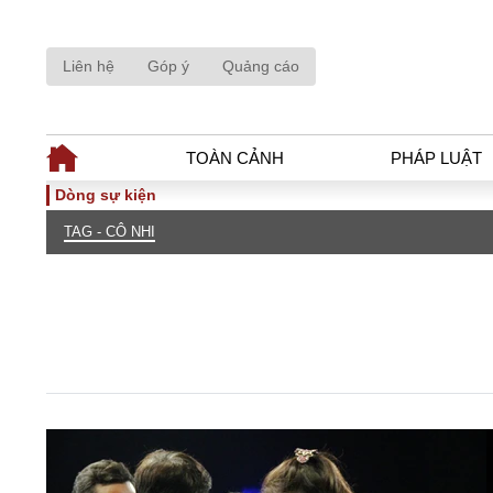
Liên hệ
Góp ý
Quảng cáo
TOÀN CẢNH
PHÁP LUẬT
Dòng sự kiện
TAG - CÔ NHI
TOÀN CẢNH
PHÁP LUẬ
Tiêu điểm
Dòng chảy phá
Chính sách
Góc nhìn luật 
Sự kiện
Hồ sơ điều tr
Đối thoại
Tiếng nói côn
Thế giới
An ninh - Hìn