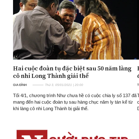
ĐA CHIỀU
INFOCUS
Quan điểm
Xi nhan Trái Phải
Bạn đọc viết
Hai cuộc đoàn tụ đặc biệt sau 50 năm làng
cô nhi Long Thành giải thể
GIA ĐÌNH
Thứ 3, 05/01/2021 | 20:00
Tối 4/1, chương trình Như chưa hề có cuộc chia ly số 137 đã
mang đến hai cuộc đoàn tụ sau hàng chục năm ly tán kể từ
khi làng cô nhi Long Thành bị giải thể.