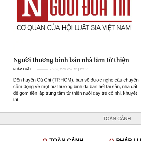
Người thương binh bán nhà làm từ thiện
PHÁP LUẬT
Thứ 5, 27/12/2012 | 23:56
Đến huyện Củ Chi (TP.HCM), bạn sẽ được nghe câu chuyện
cảm động về một nữ thương binh đã bán hết tài sản, nhà đất
để gom tiền lập trung tâm từ thiện nuôi dạy trẻ cô nhi, khuyết
tật.
TOÀN CẢNH
TOÀN CẢNH
PHÁP L