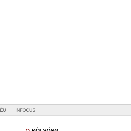
IỀU
INFOCUS
ĐỜI SỐNG