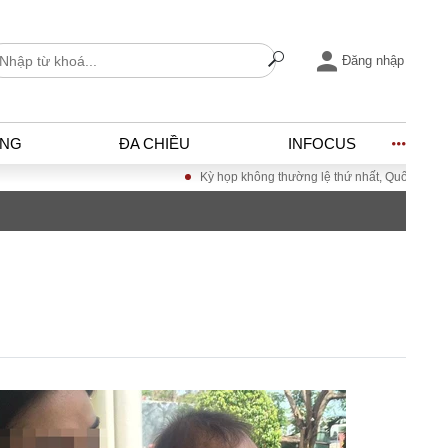
Đăng nhập
ỐNG
ĐA CHIỀU
INFOCUS
Kỳ họp không thường lệ thứ nhất, Quốc hội khóa X
I
ĐỜI SỐNG
h
Gia đình
c
Sức khỏe
Cần biết
ờng
Cộng đồng mạng
ng – Đô thị