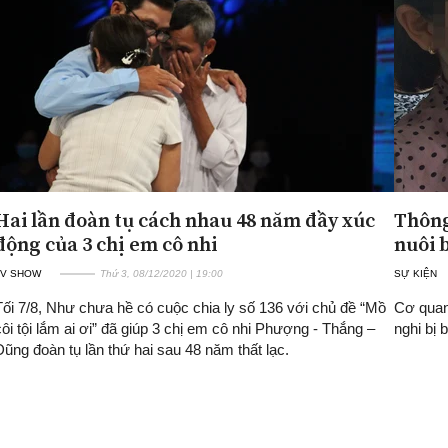
Hai lần đoàn tụ cách nhau 48 năm đầy xúc
Thông
động của 3 chị em cô nhi
nuôi 
TV SHOW
Thứ 3, 08/12/2020 | 19:00
SỰ KIỆN
Tối 7/8, Như chưa hề có cuộc chia ly số 136 với chủ đề “Mồ
Cơ quan
côi tội lắm ai ơi” đã giúp 3 chị em cô nhi Phượng - Thắng –
nghi bị 
Dũng đoàn tụ lần thứ hai sau 48 năm thất lạc.