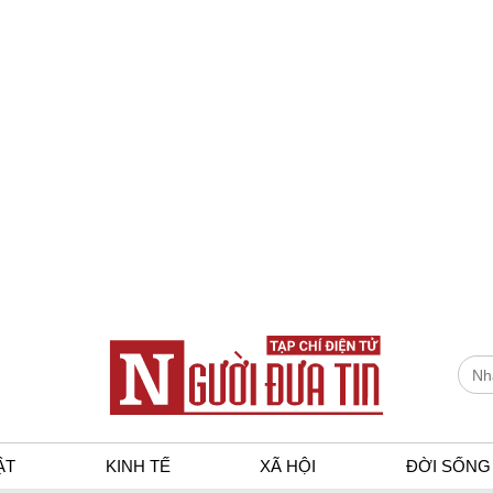
ẬT
KINH TẾ
XÃ HỘI
ĐỜI SỐNG