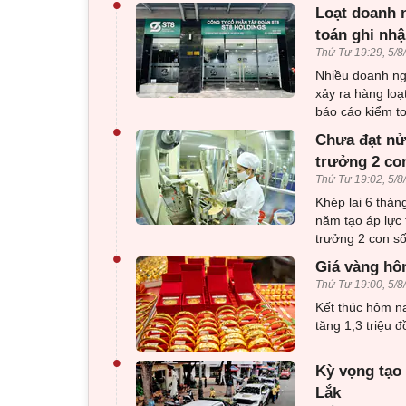
•
Loạt doanh n
toán ghi nhậ
Thứ Tư 19:29, 5/8
Nhiều doanh ng
xảy ra hàng loạ
báo cáo kiểm to
•
Chưa đạt nử
trưởng 2 co
Thứ Tư 19:02, 5/8
Khép lại 6 thá
năm tạo áp lực 
trưởng 2 con số
•
Giá vàng hô
Thứ Tư 19:00, 5/8
Kết thúc hôm n
tăng 1,3 triệu 
•
Kỳ vọng tạo 
Lắk