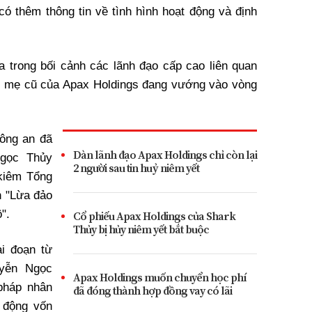
ó thêm thông tin về tình hình hoạt động và định
ra trong bối cảnh các lãnh đạo cấp cao liên quan
ty mẹ cũ của Apax Holdings đang vướng vào vòng
ông an đã
Dàn lãnh đạo Apax Holdings chỉ còn lại
Ngọc Thủy
2 người sau tin huỷ niêm yết
kiêm Tổng
h "Lừa đảo
".
Cổ phiếu Apax Holdings của Shark
Thủy bị hủy niêm yết bắt buộc
ai đoạn từ
yễn Ngọc
Apax Holdings muốn chuyển học phí
pháp nhân
đã đóng thành hợp đồng vay có lãi
 động vốn