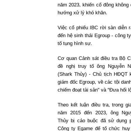
năm 2023, khiến cổ đông không c
hướng xử lý khó khăn.
Việc cổ phiếu IBC rời sàn diễn 
đến hệ sinh thái Egroup - công 
tố tụng hình sự.
Cơ quan Cảnh sát điều tra Bộ C
đề nghị truy tố ông Nguyễn 
(Shark Thủy) - Chủ tịch HĐQT 
giám đốc Egroup, về các tội dan
chiếm đoạt tài sản" và "Đưa hối lộ
Theo kết luận điều tra, trong gi
năm 2015 đến 2023, ông Ngu
Thủy bị cáo buộc đã sử dụng 
Công ty Egame để tổ chức huy