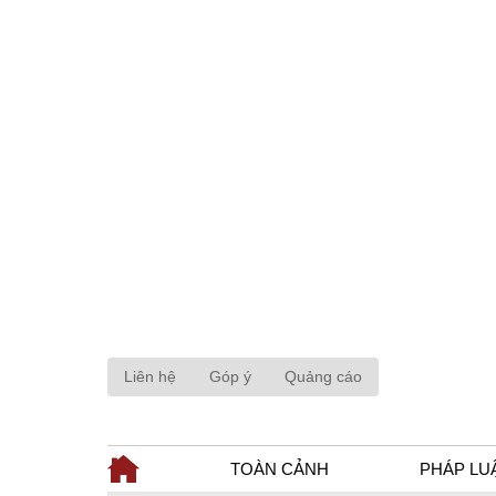
Liên hệ
Góp ý
Quảng cáo
TOÀN CẢNH
PHÁP LU