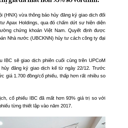
 (HNX) vừa thông báo hủy đăng ký giao dịch đối
tư Apax Holdings, qua đó chấm dứt sự hiện diện
 trường chứng khoán Việt Nam. Quyết định được
oán Nhà nước (UBCKNN) hủy tư cách công ty đại
u IBC sẽ giao dịch phiên cuối cùng trên UPCoM
 hủy đăng ký giao dịch kể từ ngày 22/12. Trước
c giá 1.700 đồng/cổ phiếu, thấp hơn rất nhiều so
.
dịch, cổ phiếu IBC đã mất hơn 93% giá trị so với
hiếu từng thiết lập vào năm 2017.