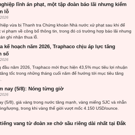
ghiệp lĩnh án phạt, một tập đoàn báo lãi nhưng kiểm
n lỗ
/2026
hiệp vừa bị Thanh tra Chứng khoán Nhà nước xử phạt sau khi để
t vi phạm về công bố thông tin, trong đó có trường hợp báo lãi nhưng
án ghi nhận thua lỗ.
a kế hoạch năm 2026, Traphaco chịu áp lực tăng
n số
/2026
ng đầu năm 2026, Traphaco mới thực hiện 43,5% mục tiêu lợi nhuận
tăng tốc trong những tháng cuối năm để hướng tới mục tiêu tăng
.
m nay (5/8): Nóng từng giờ
/2026
ay (5/8), giá vàng trong nước tăng mạnh, vàng miếng SJC và nhẫn
đồng/lượng, trong khi vàng thế giới vượt mốc 4.150 USD/ounce.
tiếng vang từ đoàn xe chở sầu riêng dài nhất tại Đắk