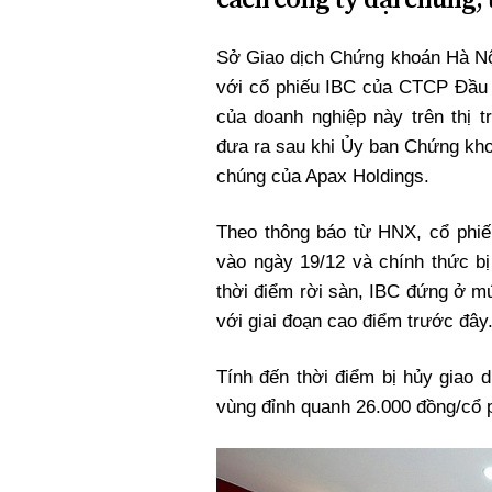
Xi nhan Trái Phải
Bạn đọc viết
Sở Giao dịch Chứng khoán Hà Nội
với cổ phiếu IBC của CTCP Đầu 
của doanh nghiệp này trên thị
đưa ra sau khi Ủy ban Chứng kh
chúng của Apax Holdings.
Theo thông báo từ HNX, cổ phiế
vào ngày 19/12 và chính thức bị
thời điểm rời sàn, IBC đứng ở mứ
với giai đoạn cao điểm trước đây
Tính đến thời điểm bị hủy giao 
vùng đỉnh quanh 26.000 đồng/cổ p