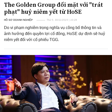
The Golden Group đối mặt với "trát
phạt" huỷ niêm yết từ HoSE
HỒ SƠ DOANH NGHIỆP
Thứ 5, 30/11/2023 | 10:28
Do vi phạm nghiêm trọng nghĩa vụ công bố thông tin và
ảnh hưởng đến quyền lợi cổ đông, HoSE dự định sẽ huỷ
niêm yết đối với cổ phiếu TGG.