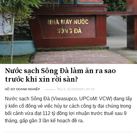
Nước sạch Sông Đà làm ăn ra sao
trước khi xin rời sàn?
HỒ SƠ DOANH NGHIỆP
Thứ 3, 21/10/2025 | 07:13
Nước sạch Sông Đà (Viwasupco, UPCoM: VCW) đang lấy
ý kiến cổ đông vè việc hủy tư cách công ty đại chúng trong
bối cảnh vừa đạt 112 tỷ đồng lợi nhuận trước thuế sau 9
tháng, gấp gần 3 lần kế hoạch đề ra.