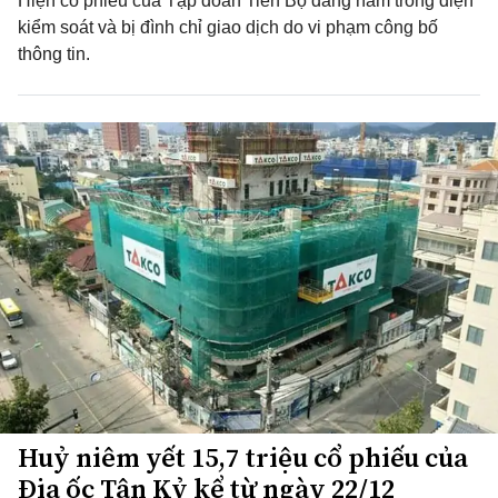
Hiện cổ phiếu của Tập đoàn Tiến Bộ đang nằm trong diện
kiểm soát và bị đình chỉ giao dịch do vi phạm công bố
thông tin.
Huỷ niêm yết 15,7 triệu cổ phiếu của
Địa ốc Tân Kỷ kể từ ngày 22/12