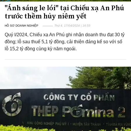
"Ánh sáng le lói" tại Chiếu xạ An Phú
trước thềm hủy niêm yết
HỒ SƠ DOANH NGHIỆP
Thứ 4, 17/04/2024 | 16:55
Quý I/2024, Chiếu xạ An Phú ghi nhận doanh thu đạt 30 tỷ
đồng; lỗ sau thuế 5,1 tỷ đồng, cải thiện đáng kể so với số
lỗ 15,2 tỷ đồng cùng kỳ năm ngoái.