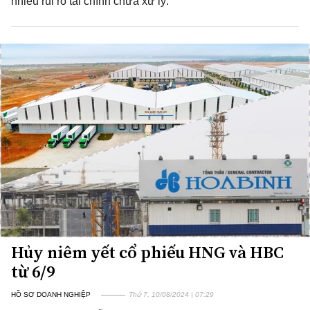
nhiều rủi ro tài chính chưa xử lý.
Hủy niêm yết cổ phiếu HNG và HBC
từ 6/9
HỒ SƠ DOANH NGHIỆP
Thứ 7, 10/08/2024 | 07:29