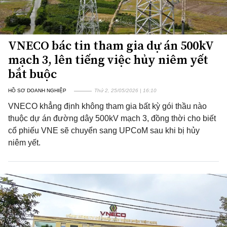
VNECO bác tin tham gia dự án 500kV
mạch 3, lên tiếng việc hủy niêm yết
bắt buộc
HỒ SƠ DOANH NGHIỆP
Thứ 2, 25/05/2026 | 16:10
VNECO khẳng định không tham gia bất kỳ gói thầu nào
thuộc dự án đường dây 500kV mạch 3, đồng thời cho biết
cổ phiếu VNE sẽ chuyển sang UPCoM sau khi bị hủy
niêm yết.