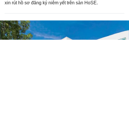
xin rút hồ sơ đăng ký niêm yết trên sàn HoSE.
Một cổ phiếu sắp bị huỷ niêm yết có
mức tăng trên 100%
HỒ SƠ DOANH NGHIỆP
Thứ 2, 10/07/2023 | 18:47