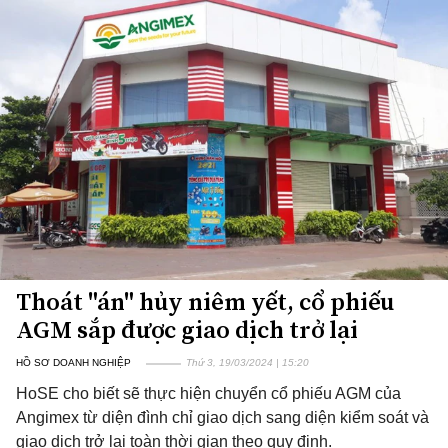
Thoát "án" hủy niêm yết, cổ phiếu
AGM sắp được giao dịch trở lại
HỒ SƠ DOANH NGHIỆP
Thứ 3, 19/03/2024 | 15:20
HoSE cho biết sẽ thực hiện chuyển cổ phiếu AGM của
Angimex từ diện đình chỉ giao dịch sang diện kiểm soát và
giao dịch trở lại toàn thời gian theo quy định.