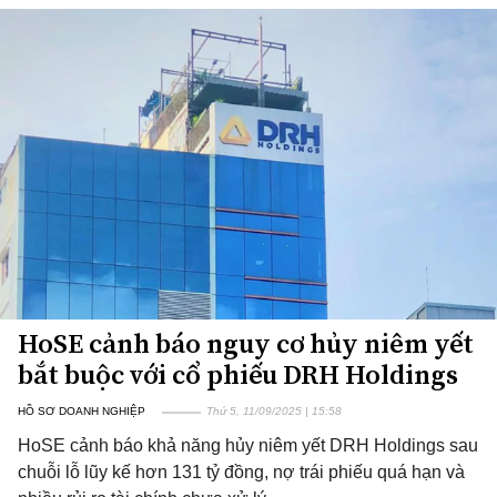
HoSE cảnh báo nguy cơ hủy niêm yết
bắt buộc với cổ phiếu DRH Holdings
HỒ SƠ DOANH NGHIỆP
Thứ 5, 11/09/2025 | 15:58
HoSE cảnh báo khả năng hủy niêm yết DRH Holdings sau
chuỗi lỗ lũy kế hơn 131 tỷ đồng, nợ trái phiếu quá hạn và