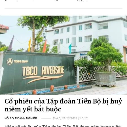
Cổ phiếu của Tập đoàn Tiến Bộ bị huỷ
niêm yết bắt buộc
HỒ SƠ DOANH NGHIỆP
Thứ 5, 28/12/2023 | 10:15