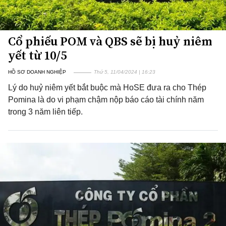
Cổ phiếu POM và QBS sẽ bị huỷ niêm
yết từ 10/5
HỒ SƠ DOANH NGHIỆP
Thứ 5, 11/04/2024 | 16:23
Lý do huỷ niêm yết bắt buộc mà HoSE đưa ra cho Thép
Pomina là do vi phạm chậm nộp báo cáo tài chính năm
trong 3 năm liên tiếp.