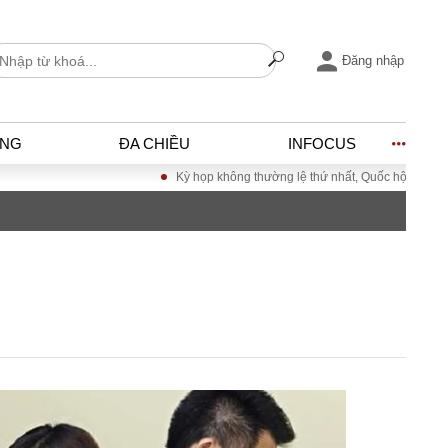
Đăng nhập
ỐNG
ĐA CHIỀU
INFOCUS
Kỳ họp không thường lệ thứ nhất, Quốc hội khóa XVI
I
ĐỜI SỐNG
h
Gia đình
c
Sức khỏe
Cần biết
ờng
Cộng đồng mạng
ng – Đô thị