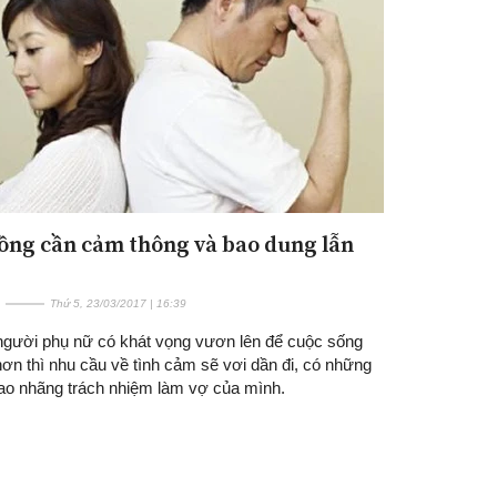
ồng cần cảm thông và bao dung lẫn
Đăng ký tin tức mới
Thứ 5, 23/03/2017 | 16:39
gười phụ nữ có khát vọng vươn lên để cuộc sống
hơn thì nhu cầu về tình cảm sẽ vơi dần đi, có những
sao nhãng trách nhiệm làm vợ của mình.