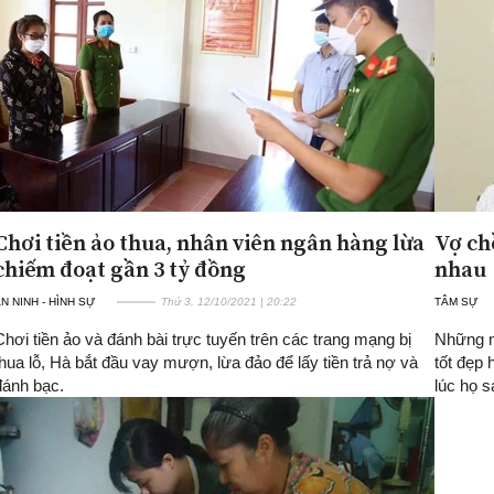
Chơi tiền ảo thua, nhân viên ngân hàng lừa
Vợ ch
chiếm đoạt gần 3 tỷ đồng
nhau
N NINH - HÌNH SỰ
Thứ 3, 12/10/2021 | 20:22
TÂM SỰ
Chơi tiền ảo và đánh bài trực tuyến trên các trang mạng bị
Những n
thua lỗ, Hà bắt đầu vay mượn, lừa đảo để lấy tiền trả nợ và
tốt đẹp 
đánh bạc.
lúc họ 