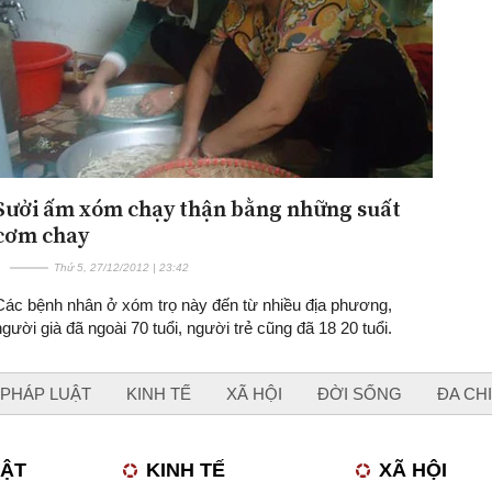
Sưởi ấm xóm chạy thận bằng những suất
cơm chay
Thứ 5, 27/12/2012 | 23:42
Các bệnh nhân ở xóm trọ này đến từ nhiều địa phương,
người già đã ngoài 70 tuổi, người trẻ cũng đã 18 20 tuổi.
PHÁP LUẬT
KINH TẾ
XÃ HỘI
ĐỜI SỐNG
ĐA CH
UẬT
KINH TẾ
XÃ HỘI