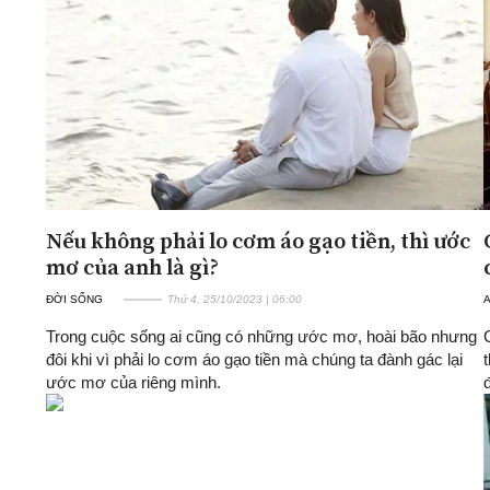
ĐA CHIỀU
INFOCUS
Quan điểm
Xi nhan Trái Phải
Bạn đọc viết
Nếu không phải lo cơm áo gạo tiền, thì ước
mơ của anh là gì?
ĐỜI SỐNG
Thứ 4, 25/10/2023 | 06:00
A
Trong cuộc sống ai cũng có những ước mơ, hoài bão nhưng
đôi khi vì phải lo cơm áo gạo tiền mà chúng ta đành gác lại
ước mơ của riêng mình.