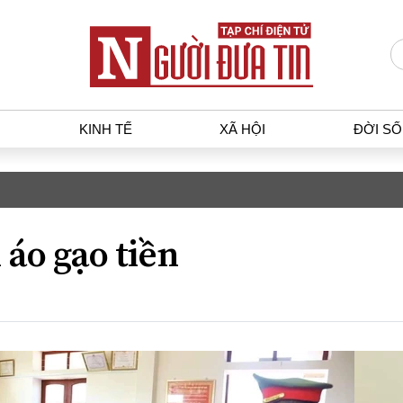
KINH TẾ
XÃ HỘI
ĐỜI S
T
KINH TẾ
XÃ HỘ
p luật
Bất động sản
Dân sin
áo gạo tiền
gia
Tài chính - Ngân hàng
Giáo dụ
a
Kinh tế vĩ mô
Văn hoá
g dân
Hồ sơ doanh nghiệp
Môi trư
h sự
Xu hướng thị trường
Giao thô
Tiêu dùng và dư luận
Công nghệ