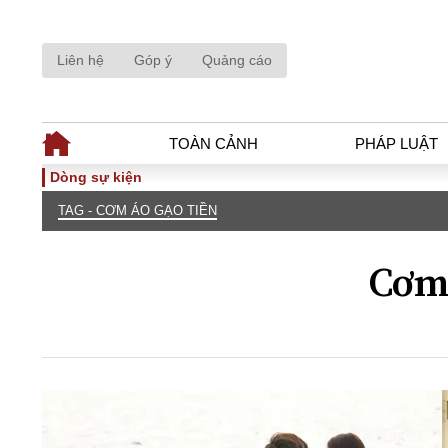
Liên hệ
Góp ý
Quảng cáo
TOÀN CẢNH
PHÁP LUẬT
Dòng sự kiện
TAG - CƠM ÁO GẠO TIỀN
TOÀN CẢNH
PHÁP LUẬ
Tiêu điểm
Dòng chảy phá
Cơm 
Chính sách
Góc nhìn luật 
Sự kiện
Hồ sơ điều tr
Đối thoại
Tiếng nói côn
Thế giới
An ninh - Hìn