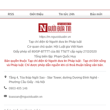
RSS
Giới thiệu
Tin tức 24h
Báo mới
https://m.nguoiduatin.vn
Tạp chí điện tử Người đưa tin Pháp luật
Cơ quan chủ quản: Hội Luật gia Việt Nam
Giấy phép số 80/GP-BTTTT của Bộ TT&TT cấp ngày 27/2/2020
Tổng biên tập: Phạm Quốc Huy
Bản quyền thuộc Tạp chí điện tử Người đưa tin Pháp luật - Tạp chí Đời sống
và Pháp luật. Chỉ được phép dẫn nguồn khi có thoả thuận bằng văn bản.
Tầng 4, Tòa tháp Ngôi Sao - Star Tower, đường Dương Đình Nghệ -
Phường Cầu Giấy - Hà Nội
0903 405 146
toasoan@nguoiduatin.vn