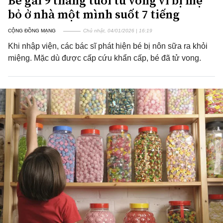
Bé gái 9 tháng tuổi tử vong vì bị mẹ
bỏ ở nhà một mình suốt 7 tiếng
CỘNG ĐỒNG MẠNG
Chủ nhật, 04/01/2026 | 16:19
Khi nhập viện, các bác sĩ phát hiện bé bị nôn sữa ra khỏi
miệng. Mặc dù được cấp cứu khẩn cấp, bé đã tử vong.