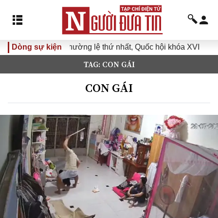
lệ thứ nhất, Quốc hội khóa XVI
Dòng sự kiện
Đưa Nghị quyết Đại hội Đ
TAG: CON GÁI
CON GÁI