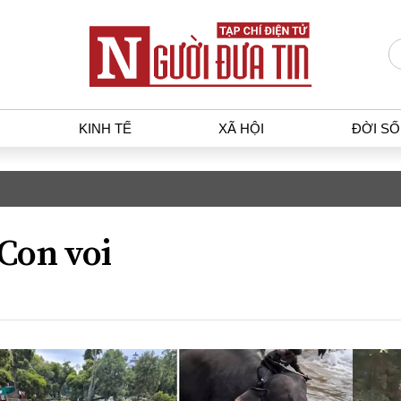
KINH TẾ
XÃ HỘI
ĐỜI S
Kỳ h
T
KINH TẾ
XÃ HỘ
p luật
Bất động sản
Dân sin
Con voi
gia
Tài chính - Ngân hàng
Giáo dụ
a
Kinh tế vĩ mô
Văn hoá
g dân
Hồ sơ doanh nghiệp
Môi trư
h sự
Xu hướng thị trường
Giao thô
Tiêu dùng và dư luận
Công nghệ