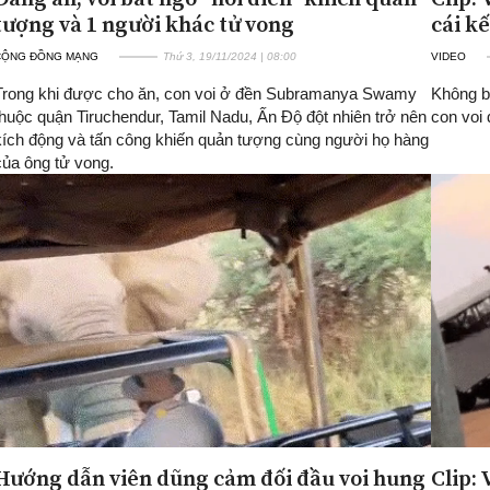
tượng và 1 người khác tử vong
cái k
CỘNG ĐỒNG MẠNG
Thứ 3, 19/11/2024 | 08:00
VIDEO
Trong khi được cho ăn, con voi ở đền Subramanya Swamy
Không b
thuộc quận Tiruchendur, Tamil Nadu, Ấn Độ đột nhiên trở nên
con voi 
kích động và tấn công khiến quản tượng cùng người họ hàng
của ông tử vong.
Hướng dẫn viên dũng cảm đối đầu voi hung
Clip: 