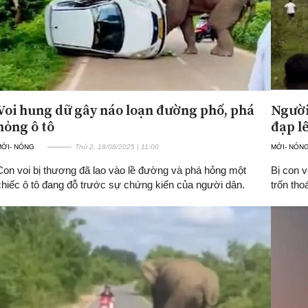
Voi hung dữ gây náo loạn đường phố, phá
Người
hỏng ô tô
đạp lê
MỚI- NÓNG
Thứ 2, 18/08/2025 | 11:00
MỚI- NÓN
Con voi bị thương đã lao vào lề đường và phá hỏng một
Bị con 
chiếc ô tô đang đỗ trước sự chứng kiến của người dân.
trốn tho