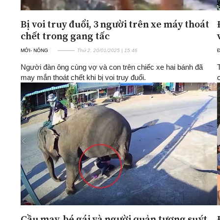
Bị voi truy đuổi, 3 người trên xe máy thoát
chết trong gang tấc
MỚI- NÓNG
Thứ 2, 20/01/2025 | 15:46
Người đàn ông cùng vợ và con trên chiếc xe hai bánh đã
may mắn thoát chết khi bị voi truy đuổi.
Cầu may, bé gái và người quản tượng suýt