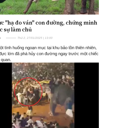
ực "hạ đo ván" con đường, chứng minh
ực sự làm chủ
G
Thứ 2, 27/01/2025 | 13:00
t tình huống ngoạn mục tại khu bảo tồn thiên nhiên,
 đực lớn đã phá hủy con đường ngay trước một chiếc
 quan.