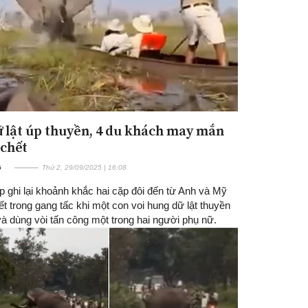
ữ lật úp thuyền, 4 du khách may mắn
 chết
G
Thứ 2, 29/09/2025 | 16:08
p ghi lại khoảnh khắc hai cặp đôi đến từ Anh và Mỹ
ết trong gang tấc khi một con voi hung dữ lật thuyền
à dùng vòi tấn công một trong hai người phụ nữ.