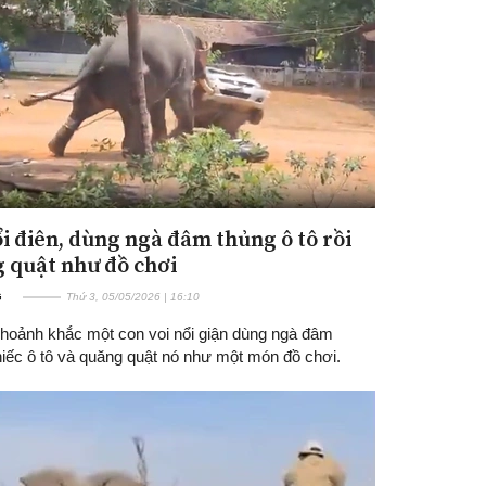
ổi điên, dùng ngà đâm thủng ô tô rồi
Đăng ký tin tức mới
 quật như đồ chơi
G
Thứ 3, 05/05/2026 | 16:10
khoảnh khắc một con voi nổi giận dùng ngà đâm
hiếc ô tô và quăng quật nó như một món đồ chơi.