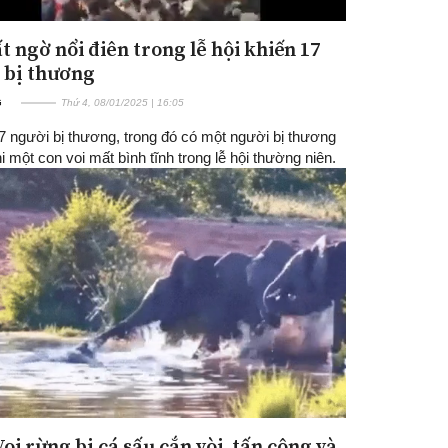
t ngờ nổi điên trong lễ hội khiến 17
 bị thương
G
Thứ 4, 08/01/2025 | 16:05
17 người bị thương, trong đó có một người bị thương
i một con voi mất bình tĩnh trong lễ hội thường niên.
Voi rừng bị cá sấu cắn vòi, tấn công và