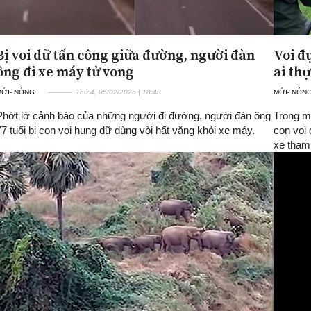
Bị voi dữ tấn công giữa đường, người đàn
Voi đ
ông đi xe máy tử vong
ai th
MỚI- NÓNG
Thứ 4, 05/02/2025 | 18:48
MỚI- NÓN
Phớt lờ cảnh báo của những người đi đường, người đàn ông
Trong mộ
77 tuổi bị con voi hung dữ dùng vòi hất văng khỏi xe máy.
con voi
xe tham