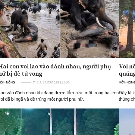
Hai con voi lao vào đánh nhau, người phụ
Voi n
nữ bị đè tử vong
quăng
MỚI- NÓNG
Thứ 3, 19/05/2026 | 11:00
MỚI- NÓN
Lao vào đánh nhau khi đang được tắm rửa, một trong hai con
Đây là 
voi đã bị ngã và đè trúng một người phụ nữ.
thủng c