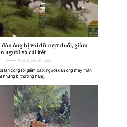
 đàn ông bị voi dữ rượt đuổi, giẫm
n người và cái kết
G
Thứ 2, 11/08/2025 | 11:21
voi tấn công rồi giẫm đạp, người đàn ông may mắn
át nhưng bị thương nặng.