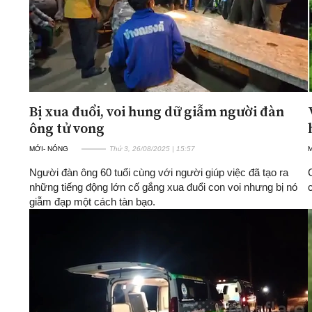
Bị xua đuổi, voi hung dữ giẫm người đàn
ông tử vong
MỚI- NÓNG
Thứ 3, 26/08/2025 | 15:57
Người đàn ông 60 tuổi cùng với người giúp việc đã tạo ra
những tiếng động lớn cố gắng xua đuổi con voi nhưng bị nó
giẫm đạp một cách tàn bạo.