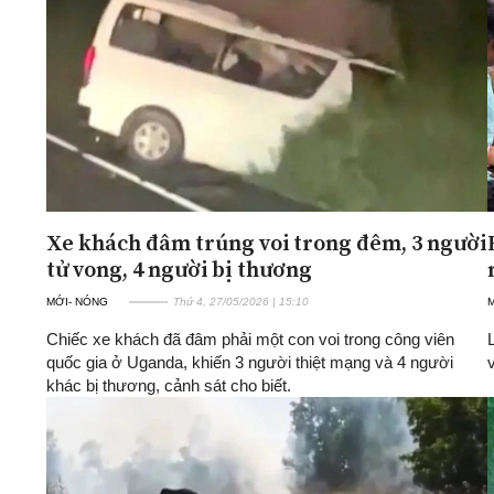
ĐA CHIỀU
INFOCUS
Quan điểm
Xi nhan Trái Phải
Bạn đọc viết
Xe khách đâm trúng voi trong đêm, 3 người
tử vong, 4 người bị thương
MỚI- NÓNG
Thứ 4, 27/05/2026 | 15:10
Chiếc xe khách đã đâm phải một con voi trong công viên
quốc gia ở Uganda, khiến 3 người thiệt mạng và 4 người
khác bị thương, cảnh sát cho biết.