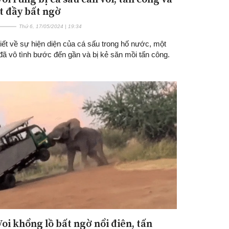
ết đầy bất ngờ
Thứ 6, 17/05/2024 | 19:34
iết về sự hiện diện của cá sấu trong hố nước, một
đã vô tình bước đến gần và bị kẻ săn mồi tấn công.
Voi khổng lồ bất ngờ nổi điên, tấn