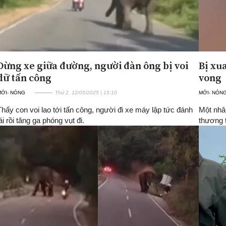
Dừng xe giữa đường, người đàn ông bị voi
Bị xu
dữ tấn công
vong
MỚI- NÓNG
Thứ 2, 12/05/2025 | 15:10
MỚI- NÓN
Thấy con voi lao tới tấn công, người đi xe máy lập tức đánh
Một nhâ
ái rồi tăng ga phóng vụt đi.
thương 