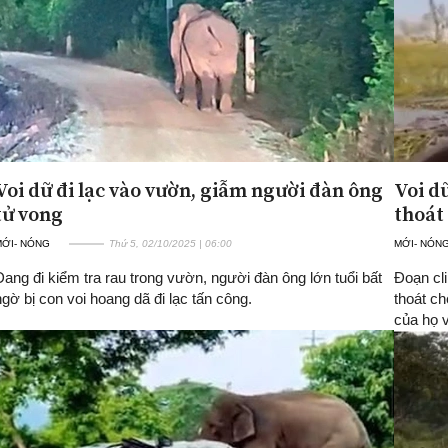
Voi dữ đi lạc vào vườn, giẫm người đàn ông
Voi d
tử vong
thoát
MỚI- NÓNG
Thứ 5, 02/10/2025 | 06:00
MỚI- NÓN
Đang đi kiểm tra rau trong vườn, người đàn ông lớn tuổi bất
Đoạn cli
ngờ bị con voi hoang dã đi lạc tấn công.
thoát ch
của họ v