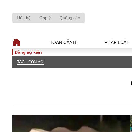
Liên hệ
Góp ý
Quảng cáo
TOÀN CẢNH
PHÁP LUẬT
Dòng sự kiện
TAG - CON VOI
TOÀN CẢNH
PHÁP LUẬ
Tiêu điểm
Dòng chảy phá
Chính sách
Góc nhìn luật 
Sự kiện
Hồ sơ điều tr
Đối thoại
Tiếng nói côn
Thế giới
An ninh - Hìn