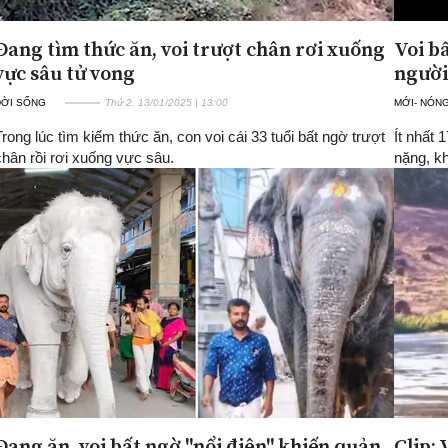
Đang tìm thức ăn, voi trượt chân rơi xuống
Voi bấ
vực sâu tử vong
người
ĐỜI SỐNG
Thứ 2, 13/01/2025 | 13:00
MỚI- NÓN
Trong lúc tìm kiếm thức ăn, con voi cái 33 tuổi bất ngờ trượt
Ít nhất 
chân rồi rơi xuống vực sâu.
nặng, kh
Đang ăn, voi bất ngờ "nổi điên" khiến quản
Clip: 