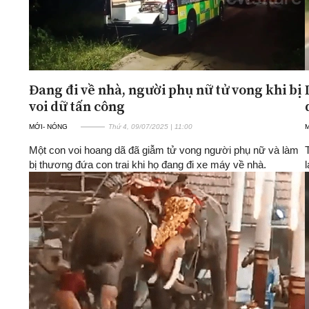
Đang đi về nhà, người phụ nữ tử vong khi bị
voi dữ tấn công
MỚI- NÓNG
Thứ 4, 09/07/2025 | 11:00
Một con voi hoang dã đã giẫm tử vong người phụ nữ và làm
bị thương đứa con trai khi họ đang đi xe máy về nhà.
l