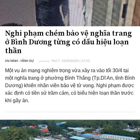
Nghi phạm chém bảo vệ nghĩa trang
ở Bình Dương từng có dấu hiệu loạn
thần
AN NINH - HÌNH SỰ
Thứ 7, 03/05/2025 | 17:23
Một vụ án mạng nghiêm trọng vừa xảy ra vào tối 30/4 tại
một nghĩa trang ở phường Bình Thắng (Tp.Dĩ An, tỉnh Bình
Dương) khiến nhân viên bảo vệ tử vong. Nghi phạm được
xác định có tiền sử trầm cảm, có biểu hiện loạn thần trước
khi gây án.