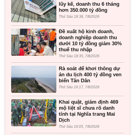
lũy kế, doanh thu 6 tháng
hơn 350.000 tỷ đồng
Thứ Sáu 18:38, 7/8/2026
Đề xuất hộ kinh doanh,
doanh nghiệp doanh thu
dưới 10 tỷ đồng giảm 30%
thuế thu nhập
Thứ Sáu 18:35, 7/8/2026
Rà soát để khơi thông dự
án du lịch 400 tỷ đồng ven
biển Tân Dân
Thứ Sáu 16:17, 7/8/2026
Khai quật, giám định 469
mộ liệt sĩ chưa rõ danh
tính tại Nghĩa trang Mai
Dịch
Thứ Sáu 16:05, 7/8/2026