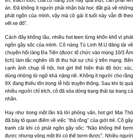
tin, thách thức của cô nàng 10x này quả thực cần phải lên
án. Đã không ít người phải nhận bài học đắt giá về những
phát ngôn của mình, vậy mà cô gái ít tuổi này vẫn đi theo
vết xe đổ”.
Cách đây không lâu, nhiều hot teen từng khốn khổ vì phát
ngôn gây sốc của mình. Cô nàng Tú Linh M.U đăng tải về
chuyện hội làng Đa Tiện (được tổ chức vào mùng 10/3 Âm
lịch) làm tắc nghẽn lối đi thu hút sự chú ý trên mạng. Bên
cạnh ảnh chụp lễ hội, hot girl thể hiện thái độ bức xúc,
dùng những từ ngữ khá nặng nề. Không ít người cho rằng
9X đang thiếu tôn trọng lễ hội truyền thống. Sau khi bị quá
nhiều người chỉ trích, cô đã xóa dòng trạng thái tại trang cá
nhân.
Hay như trong một lần trả lời phỏng vấn, hot girl Mai Thỏ
đã bày tỏ quan điểm về việc "thả rông" của giới trẻ. Cô gây
tranh cãi khi có phát ngôn gây sốc: “Não không thể bơm
được nhưng vòng một thì có thể bơm được”. Nhiều người