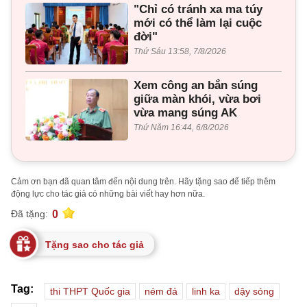
"Chỉ có tránh xa ma túy
mới có thể làm lại cuộc
đời"
Thứ Sáu 13:58, 7/8/2026
Xem công an bắn súng
giữa màn khói, vừa bơi
vừa mang súng AK
Thứ Năm 16:44, 6/8/2026
Cảm ơn bạn đã quan tâm đến nội dung trên. Hãy tặng sao để tiếp thêm
động lực cho tác giả có những bài viết hay hơn nữa.
0
Đã tặng:
Tặng sao cho tác giả
Tag:
thi THPT Quốc gia
ném đá
linh ka
dậy sóng