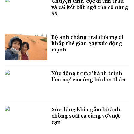
Chuyện tình ‘cọc đi tìm trâu’
và cái kết bất ngờ của cô nàng
9X
Bộ ảnh chàng trai đưa mẹ đi
khắp thế gian gây xúc động
mạnh
Xúc động trước 'hành trình
làm mẹ' của ông bố đơn thân
Xúc động khi ngắm bộ ảnh
chồng soái ca cùng vợ‘vượt
cạn’