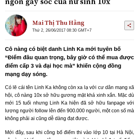
ngôn gây sốc của nữ sinh 10x
Mai Thị Thu Hằng
Thứ 2, 26/06/2017 08:30 GMT+7
Cô nàng có biệt danh Linh Ka mới tuyên bố
“Điểm đâu quan trọng, bây giờ có thể mua được
điểm cấp 3 và đại học mà” khiến cộng đồng
mạng dạy sóng.
Có lẽ cái tên Linh Ka không còn xa lạ với cư dân mạng xã
hội, cô nàng 10x sở hữu gương mặt khá xinh xắn. Mặc dù
mới 15 tuổi nhưng Linh Ka hiện đã sở hữu fanpage với
lượng người follow lên đến 900.000 người, một con số mà
không phải ai cũng dễ dàng đạt được.
Mới đây, sau khi công bố điểm thi vào lớp 10 tại Hà Nội,